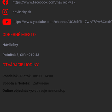
https://www.facebook.com/navliecky.sk
navliecky.sk
https://www.youtube.com/channel/UC3ohTL_7wzS7Svv8Gnxf
ODBERNÉ MIESTO
Návliečky
Potočná 8, Cífer 919 43
OTVÁRACIE HODINY
Pondelok - Piatok:
08:00 - 14:00
Sobota a Nedeľa:
Zatvorené
Online objednávky:
vybavujeme nonstop