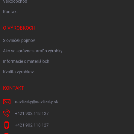
Velkoobchod
Kontakt
O VÝROBKOCH
Slovníček pojmov
Ako sa správne starať o výrobky
Informácie o materiáloch
Kvalita výrobkov
KONTAKT
navliecky
@
navliecky.sk
+421 902 118 127
+421 902 118 127