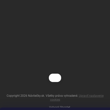
Copyright 2026
Návliečky.sk
. Všetky práva vyhradené.
Upraviť nastavenie
cookies
Vytvoril Shoptet