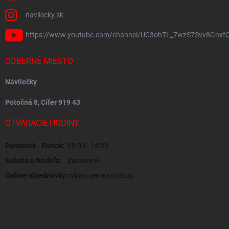
navliecky.sk
https://www.youtube.com/channel/UC3ohTL_7wzS7Svv8Gnxf
ODBERNÉ MIESTO
Návliečky
Potočná 8, Cífer 919 43
OTVÁRACIE HODINY
Pondelok - Piatok:
08:00 - 14:00
Sobota a Nedeľa:
Zatvorené
Online objednávky:
vybavujeme nonstop