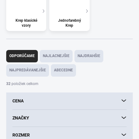
Krep klasické
Jednofarebný
vzory
Krep
R
a
ODPORÚČAME
NAJLACNEJŠIE
NAJDRAHŠIE
d
e
NAJPREDÁVANEJŠIE
ABECEDNE
n
i
32
položiek celkom
e
p
CENA
r
o
d
ZNAČKY
u
k
ROZMER
t