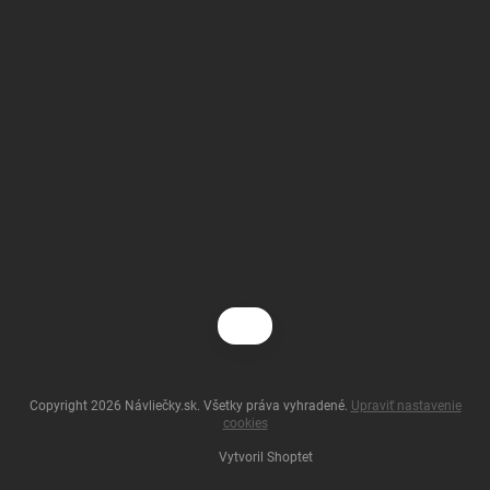
Copyright 2026
Návliečky.sk
. Všetky práva vyhradené.
Upraviť nastavenie
cookies
Vytvoril Shoptet