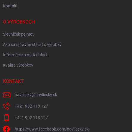
Kontakt
O VÝROBKOCH
Slovníček pojmov
Ako sa správne starať o výrobky
Informácie o materiáloch
Kvalita výrobkov
KONTAKT
navliecky
@
navliecky.sk
+421 902 118 127
+421 902 118 127
https://www.facebook.com/navliecky.sk