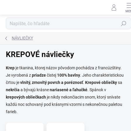
Prejsť
na
obsah
Hľadať
NÁVLIEČKY
KREPOVÉ návliečky
Krep
je tkanina, ktorej názov pôvodom pochádza z francúzštiny.
Je vyrobená z
priadze
čistej
100% bavlny
. Jeho charakteristickou
črtou je
vlnitý, zrnovitý povrch a poréznosť
.
Krepové obliečky
sa
nekrčia
a bývajú krásne
nariasené a ľahučké
. Spánok v
krepových obliečkach
je nikdy nekončiacim snom, ktorý snívate
každú noc schovaný pod krásnymi vzormi s nekonečnou paletou
farieb.