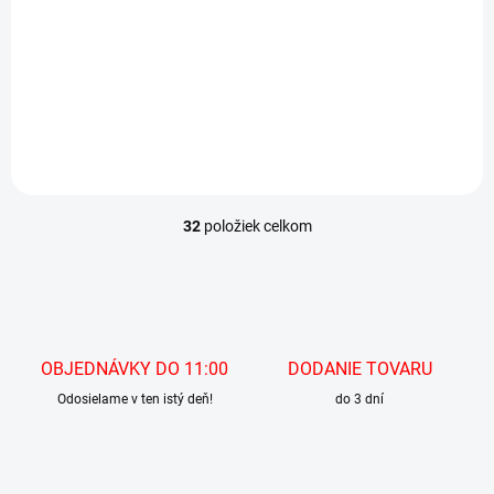
FROSTY
BRENTON
€52,90
€49,90
od
Detail
Detail
32
položiek celkom
O
v
l
á
d
a
c
OBJEDNÁVKY DO 11:00
DODANIE TOVARU
i
Odosielame v ten istý deň!
e
do 3 dní
p
r
v
k