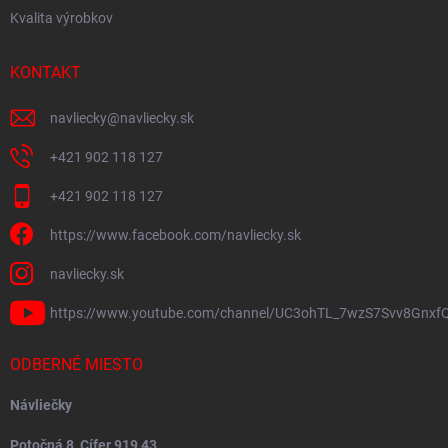
Kvalita výrobkov
KONTAKT
navliecky
@
navliecky.sk
+421 902 118 127
+421 902 118 127
https://www.facebook.com/navliecky.sk
navliecky.sk
https://www.youtube.com/channel/UC3ohTL_7wzS7Svv8Gnxf
ODBERNÉ MIESTO
Návliečky
Potočná 8, Cífer 919 43