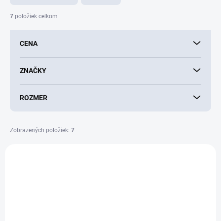
n
i
7
položiek celkom
e
p
CENA
r
o
d
ZNAČKY
u
k
ROZMER
t
o
v
Zobrazených položiek:
7
V
ý
NOVINKA
p
i
s
p
r