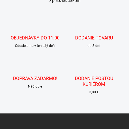
7
položiek celkom
O
v
l
á
d
a
c
OBJEDNÁVKY DO 11:00
DODANIE TOVARU
i
Odosielame v ten istý deň!
e
do 3 dní
p
r
v
k
y
DOPRAVA ZADARMO!
DODANIE POŠTOU
v
KURIÉROM
ý
Nad 65 €
p
3,80 €
i
s
u
Z
á
p