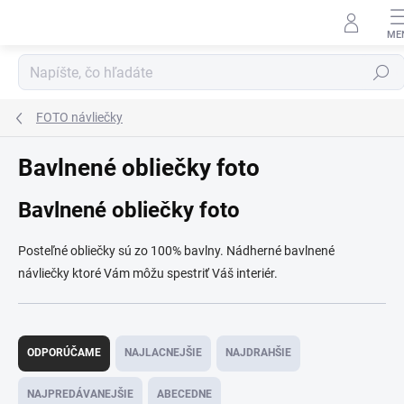
Prejsť
na
obsah
Hľadať
FOTO návliečky
Bavlnené obliečky foto
Bavlnené obliečky foto
Posteľné obliečky sú zo 100% bavlny. Nádherné bavlnené
návliečky ktoré Vám môžu spestriť Váš interiér.
R
a
ODPORÚČAME
NAJLACNEJŠIE
NAJDRAHŠIE
d
e
NAJPREDÁVANEJŠIE
ABECEDNE