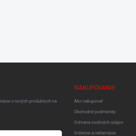
NAKUPOVANIE
rmácie o nových produktoch na
Ako nakupovať
Obchodné podmienky
Ochrana osobných údajov
Vrátenie a reklamácie