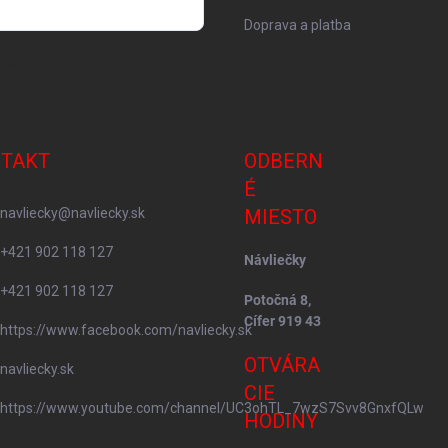
Doprava a platba
 osobných údajov
TAKT
ODBERN
É
navliecky
@
navliecky.sk
MIESTO
+421 902 118 127
Návliečky
+421 902 118 127
Potočná 8,
Cífer 919 43
https://www.facebook.com/navliecky.sk
OTVÁRA
navliecky.sk
CIE
https://www.youtube.com/channel/UC3ohTL_7wzS7Svv8GnxfQLw
HODINY