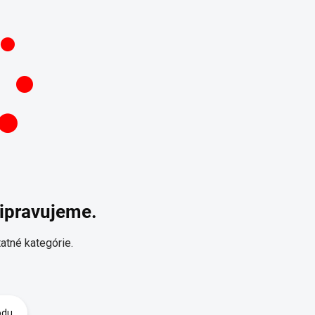
ripravujeme.
atné kategórie.
odu