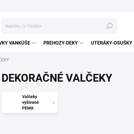
Hľadať
VKY VANKÚŠE
PREHOZY-DEKY
UTERÁKY-OSUŠKY
ČEKY
DEKORAČNÉ VALČEKY
Valčeky
vyšívané
PEMA