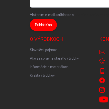
Vložením e-mailu súhlasíte s
podmienkami ochrany
Prihlásiť sa
O VÝROBKOCH
KON
Slovníček pojmov
Ako sa správne starať o výrobky
Informácie o materiáloch
Kvalita výrobkov