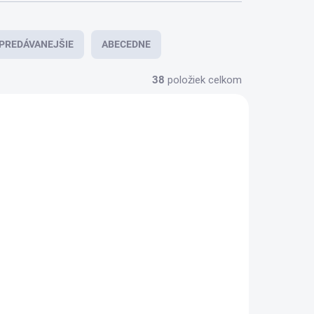
PREDÁVANEJŠIE
ABECEDNE
38
položiek celkom
KLADOM
SKLADOM
(1 KS)
(2 KS)
HTA
Posteľná plachta