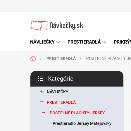
Prejsť
na
obsah
NÁVLIEČKY
PRESTIERADLÁ
PRIKRÝ
Domov
PRESTIERADLÁ
POSTEĽNÉ PLACHTY J
B
Kategórie
o
Preskočiť
č
kategórie
n
NÁVLIEČKY
ý
PRESTIERADLÁ
p
a
POSTEĽNÉ PLACHTY JERSEY
n
Prestieradlo Jersey Matejovský
e