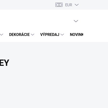
EUR
PRÁZDNY KOŠÍK
NÁKUPNÝ
KOŠÍK
DEKORÁCIE
VÝPREDAJ
NOVINKY
EY