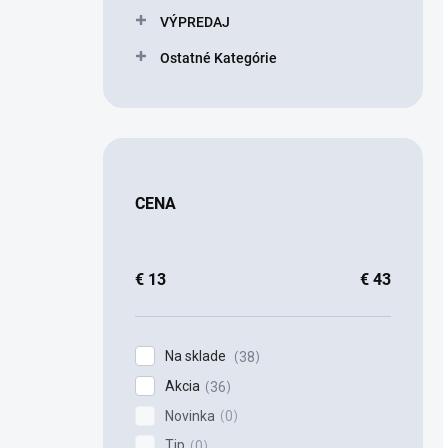
VÝPREDAJ
Ostatné Kategórie
CENA
€
13
€
43
Na sklade
38
Akcia
36
Novinka
0
Tip
0