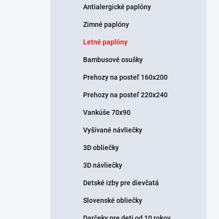
Antialergické paplóny
Zimné paplóny
Letné paplóny
Bambusové osušky
Prehozy na posteľ 160x200
Prehozy na posteľ 220x240
Vankúše 70x90
Vyšívané návliečky
3D obliečky
3D návliečky
Detské izby pre dievčatá
Slovenské obliečky
Darčeky pre deti od 10 rokov