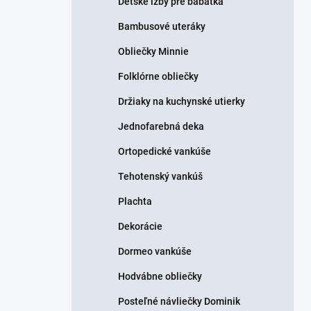
Detské izby pre bábätká
Bambusové uteráky
Obliečky Minnie
Folklórne obliečky
Držiaky na kuchynské utierky
Jednofarebná deka
Ortopedické vankúše
Tehotenský vankúš
Plachta
Dekorácie
Dormeo vankúše
Hodvábne obliečky
Posteľné návliečky Dominik