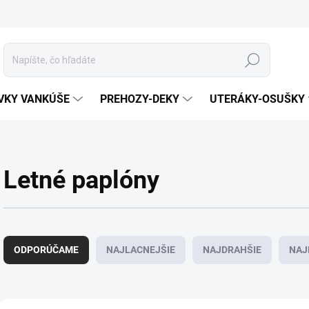
Hľadať
VKY VANKÚŠE
PREHOZY-DEKY
UTERÁKY-OSUŠKY
Letné paplóny
R
a
ODPORÚČAME
NAJLACNEJŠIE
NAJDRAHŠIE
NAJ
d
e
n
i
V