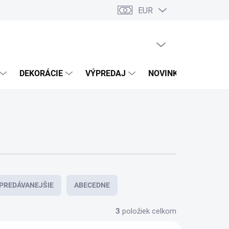
EUR
PRÁZDNY KOŠÍK
NÁKUPNÝ
KOŠÍK
DEKORÁCIE
VÝPREDAJ
NOVINKY
PREDÁVANEJŠIE
ABECEDNE
3
položiek celkom