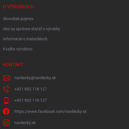
O VÝROBKOCH
Slovníček pojmov
Ako sa správne starať o výrobky
Informácie o materiáloch
Kvalita výrobkov
KONTAKT
navliecky
@
navliecky.sk
+421 902 118 127
+421 902 118 127
https://www.facebook.com/navliecky.sk
navliecky.sk