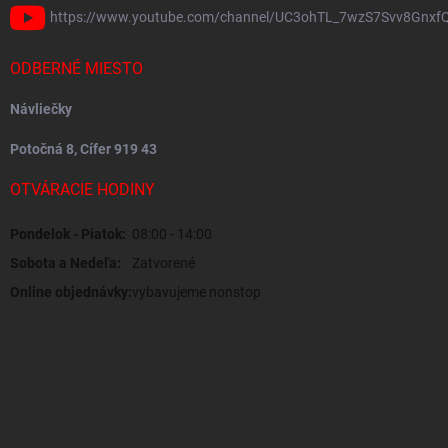
https://www.youtube.com/channel/UC3ohTL_7wzS7Svv8Gnxf
ODBERNÉ MIESTO
Návliečky
Potočná 8, Cífer 919 43
OTVÁRACIE HODINY
Pondelok - Piatok:
08:00 - 14:00
Sobota a Nedeľa:
Zatvorené
Online objednávky:
vybavujeme nonstop