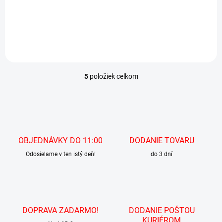
Detail
5
položiek celkom
O
v
l
á
d
a
c
OBJEDNÁVKY DO 11:00
DODANIE TOVARU
i
Odosielame v ten istý deň!
e
do 3 dní
p
r
v
k
y
DOPRAVA ZADARMO!
DODANIE POŠTOU
v
KURIÉROM
ý