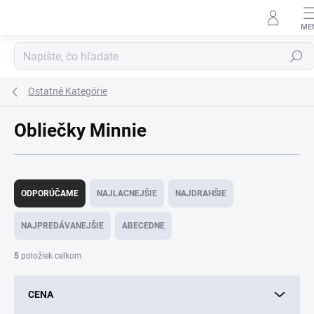
Prejsť
na
obsah
Hľadať
Ostatné Kategórie
Obliečky Minnie
R
a
ODPORÚČAME
NAJLACNEJŠIE
NAJDRAHŠIE
d
e
NAJPREDÁVANEJŠIE
ABECEDNE
n
i
5
položiek celkom
e
p
CENA
r