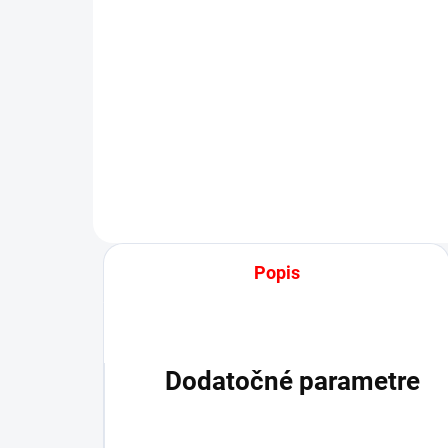
POSTEĽNÁ PLACHTA
PO
JERSEY BIELA
JE
€13,50
od
od
Detail
Popis
Dodatočné parametre