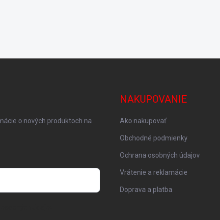
NAKUPOVANIE
rmácie o nových produktoch na
Ako nakupovať
Obchodné podmienky
Ochrana osobných údajov
Vrátenie a reklamácie
Doprava a platba
 osobných údajov