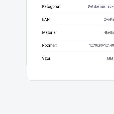
Kategória
:
Detské návliečk
EAN
:
Zvoľte
Materiál
:
Hladk
Rozmer
:
1x70x90/1x14
Vzor
:
MM 