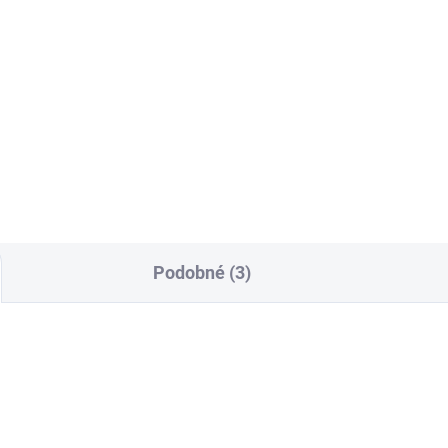
POSTEĽNÁ PLACHTA
STEĽNÁ PLACHTA
JERSEY ČERVENÁ
RSEY SVETLO ŠEDÁ
€20,72
od
€13,50
Detai
Detail
Podobné (3)