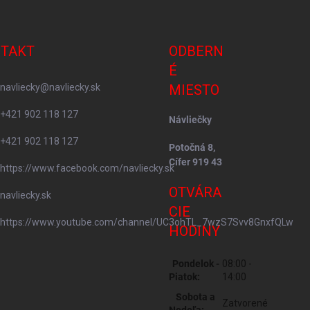
TAKT
ODBERN
É
navliecky
@
navliecky.sk
MIESTO
+421 902 118 127
Návliečky
+421 902 118 127
Potočná 8,
Cífer 919 43
https://www.facebook.com/navliecky.sk
OTVÁRA
navliecky.sk
CIE
https://www.youtube.com/channel/UC3ohTL_7wzS7Svv8GnxfQLw
HODINY
Pondelok -
08:00 -
Piatok:
14:00
Sobota a
Zatvorené
Nedeľa: