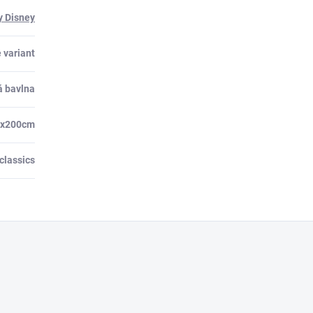
y Disney
 variant
á bavlna
0x200cm
classics