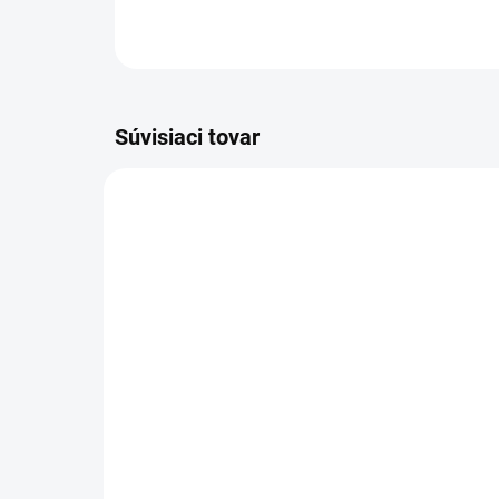
Súvisiaci tovar
AKCIA
AKCIA
VÝPREDAJ
VÝPRE
SKLADOM
(3 KS)