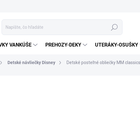
Hľadať
VKY VANKÚŠE
PREHOZY-DEKY
UTERÁKY-OSUŠKY
Detské návliečky Disney
Detské posteľné obliečky MM classic
otenia
ZNAČKA:
JERRY FABRICS
MATERIÁL
ROZMER
MÔŽEME DORUČIŤ DO:
7.8.20