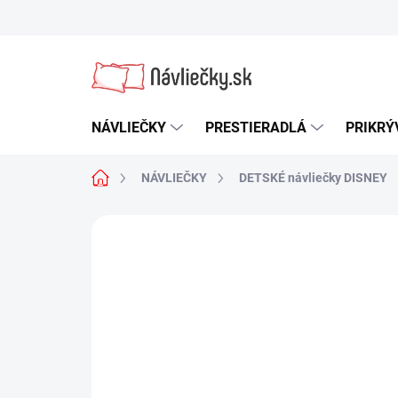
Prejsť
na
obsah
NÁVLIEČKY
PRESTIERADLÁ
PRIKRÝ
Domov
NÁVLIEČKY
DETSKÉ návliečky DISNEY
Neohodnotené
Podrobnosti hodn
NOVINKA