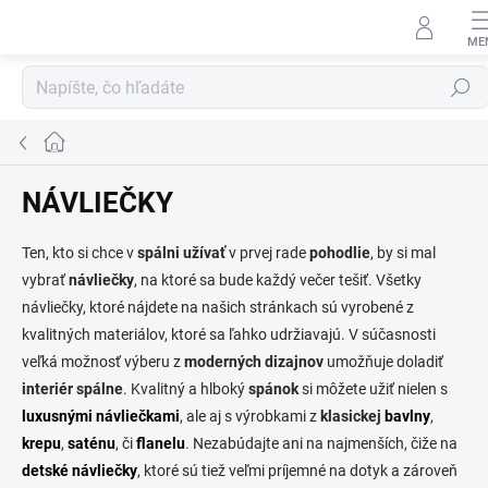
Prejsť
na
obsah
Hľadať
Domov
NÁVLIEČKY
Ten, kto si chce v
spálni užívať
v prvej rade
pohodlie
, by si mal
vybrať
návliečky
, na ktoré sa bude každý večer tešiť. Všetky
návliečky, ktoré nájdete na našich stránkach sú vyrobené z
kvalitných materiálov, ktoré sa ľahko udržiavajú. V súčasnosti
veľká možnosť výberu z
moderných dizajnov
umožňuje doladiť
interiér spálne
. Kvalitný a hlboký
spánok
si môžete užiť nielen s
luxusnými návliečkami
, ale aj s výrobkami z
klasickej
bavlny
,
krepu
,
saténu
, či
flanelu
. Nezabúdajte ani na najmenších, čiže na
detské návliečky
, ktoré sú tiež veľmi príjemné na dotyk a zároveň