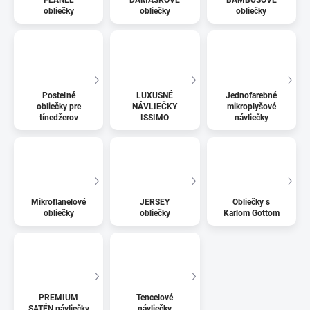
FLANEL
DAMAŠKOVÉ
BAMBUSOVÉ
obliečky
obliečky
obliečky
Posteľné
LUXUSNÉ
Jednofarebné
obliečky pre
NÁVLIEČKY
mikroplyšové
tínedžerov
ISSIMO
návliečky
Mikroflanelové
JERSEY
Obliečky s
obliečky
obliečky
Karlom Gottom
PREMIUM
Tencelové
SATÉN návliečky
návliečky