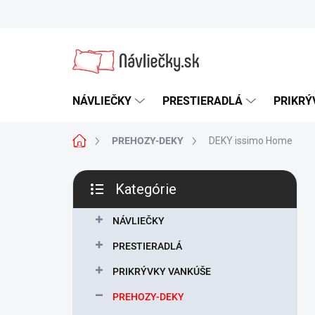
Prejsť
na
obsah
NÁVLIEČKY
PRESTIERADLÁ
PRIKRÝ
Domov
PREHOZY-DEKY
DEKY issimo Home
B
Kategórie
o
Preskočiť
č
kategórie
n
NÁVLIEČKY
ý
PRESTIERADLÁ
p
a
PRIKRÝVKY VANKÚŠE
n
PREHOZY-DEKY
e