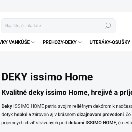
Hľadať
VKY VANKÚŠE
PREHOZY-DEKY
UTERÁKY-OSUŠKY
DEKY issimo Home
Kvalitné deky issimo Home, hrejivé a prí
Deky
ISSIMO HOME patria svojim reliéfnym dekórom k nadča
dotyk
hebké
a zároveň aj v krásnom
dizajnovom prevedení
, č
príjemných chvíľ strávených pod
dekami ISSIMO HOME
, čo eš