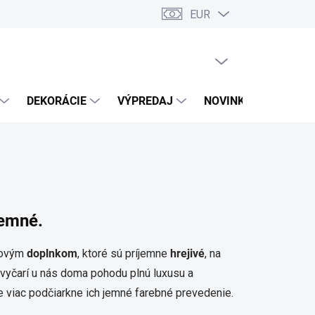
EUR
PRÁZDNY KOŠÍK
NÁKUPNÝ
KOŠÍK
DEKORÁCIE
VÝPREDAJ
NOVINKY
jemné.
sovým
doplnkom
, ktoré sú príjemne
hrejivé
, na
o vyčarí u nás doma pohodu plnú luxusu a
te viac podčiarkne ich jemné farebné prevedenie.