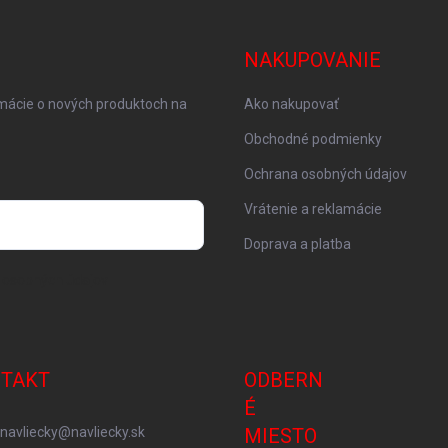
NAKUPOVANIE
rmácie o nových produktoch na
Ako nakupovať
Obchodné podmienky
Ochrana osobných údajov
Vrátenie a reklamácie
Doprava a platba
 osobných údajov
TAKT
ODBERN
É
navliecky
@
navliecky.sk
MIESTO