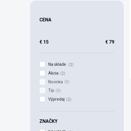
CENA
€
15
€
79
Na sklade
2
Akcia
2
Novinka
0
Tip
0
Výpredaj
2
ZNAČKY