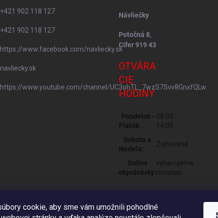
+421 902 118 127
Návliečky
+421 902 118 127
Potočná 8,
Cífer 919 43
https://www.facebook.com/navliecky.sk
OTVÁRA
navliecky.sk
CIE
https://www.youtube.com/channel/UC3ohTL_7wzS7Svv8GnxfQLw
HODINY
Pondelok -
08:00 -
Piatok:
14:00
Sobota a
Zatvorené
Nedeľa:
Online
vybavujeme
objednávky:
nonstop
úbory cookie, aby sme vám umožnili pohodlné
 webovej stránky a vďaka analýze neustále zlepšovali