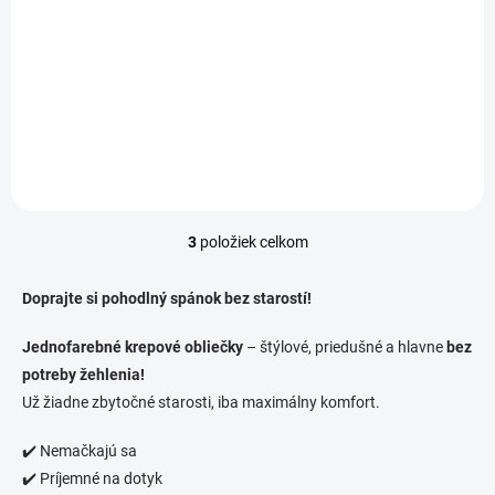
Krepové návliečky
TERAKOTA
€52,90
od
Detail
3
položiek celkom
O
v
l
Doprajte si pohodlný spánok bez starostí!
á
d
Jednofarebné krepové obliečky
– štýlové, priedušné a hlavne
bez
a
potreby žehlenia!
c
i
Už žiadne zbytočné starosti, iba maximálny komfort.
e
p
✔️ Nemačkajú sa
r
✔️ Príjemné na dotyk
v