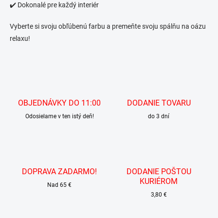
k
✔️ Dokonalé pre každý interiér
y
v
Vyberte si svoju obľúbenú farbu a premeňte svoju spálňu na oázu
ý
relaxu!
p
i
s
u
OBJEDNÁVKY DO 11:00
DODANIE TOVARU
Odosielame v ten istý deň!
do 3 dní
DOPRAVA ZADARMO!
DODANIE POŠTOU
KURIÉROM
Nad 65 €
3,80 €