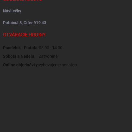
Návliečky
Potočná 8, Cífer 919 43
OTVÁRACIE HODINY
Pondelok - Piatok:
08:00 - 14:00
Sobota a Nedeľa:
Zatvorené
Online objednávky:
vybavujeme nonstop