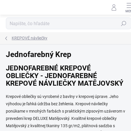
Prejsť
na
obsah
Hľadať
KREPOVÉ návliečky
Jednofarebný Krep
JEDNOFAREBNÉ KREPOVÉ
OBLIEČKY - JEDNOFAREBNÉ
KREPOVÉ NÁVLIEČKY MATĚJOVSKÝ
Krepové obliečky sú vyrobené z bavlny v krepovej úprave. Jeho
výhodou je ľahká údržba bez žehlenia. Krepové návliečky
ponúkame v mnohých farbách s praktickým zipsovým uzáverom v
prevedení krep DELUXE Matějovský. Kvalitné krepové obliečky
Matějovský z kvalitnej tkaniny 135 gr/m2, plátnová sadzba s