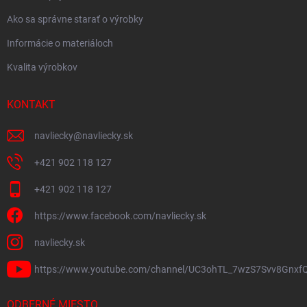
Ako sa správne starať o výrobky
Informácie o materiáloch
Kvalita výrobkov
KONTAKT
navliecky
@
navliecky.sk
+421 902 118 127
+421 902 118 127
https://www.facebook.com/navliecky.sk
navliecky.sk
https://www.youtube.com/channel/UC3ohTL_7wzS7Svv8Gnxf
ODBERNÉ MIESTO