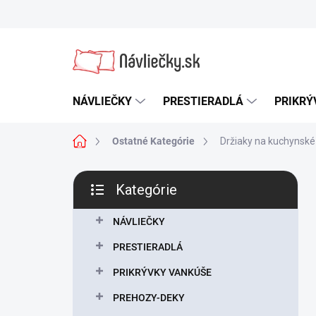
Prejsť
na
obsah
NÁVLIEČKY
PRESTIERADLÁ
PRIKRÝ
Domov
Ostatné Kategórie
Držiaky na kuchynské 
B
Kategórie
o
Preskočiť
č
kategórie
n
NÁVLIEČKY
ý
PRESTIERADLÁ
p
a
PRIKRÝVKY VANKÚŠE
n
PREHOZY-DEKY
e