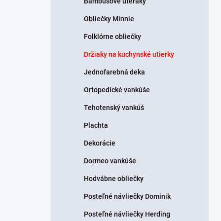
Bambusové uteráky
Obliečky Minnie
Folklórne obliečky
Držiaky na kuchynské utierky
Jednofarebná deka
Ortopedické vankúše
Tehotenský vankúš
Plachta
Dekorácie
Dormeo vankúše
Hodvábne obliečky
Posteľné návliečky Dominik
Posteľné návliečky Herding