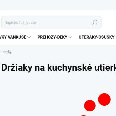
Hľadať
VKY VANKÚŠE
PREHOZY-DEKY
UTERÁKY-OSUŠKY
utierky
Držiaky na kuchynské utier