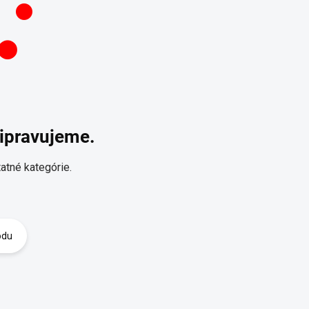
ripravujeme.
atné kategórie.
odu