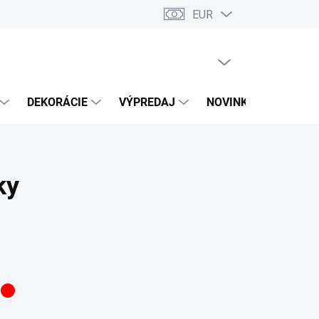
EUR
PRÁZDNY KOŠÍK
NÁKUPNÝ
KOŠÍK
DEKORÁCIE
VÝPREDAJ
NOVINKY
ky