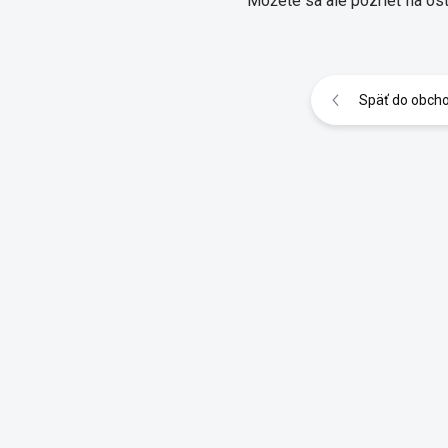
Môžete sa ale pozrieť na ost
Späť do obch