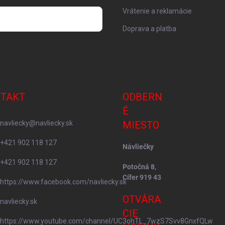
Vrátenie a reklamácie
Doprava a platba
 osobných údajov
TAKT
ODBERN
É
navliecky
@
navliecky.sk
MIESTO
+421 902 118 127
Návliečky
+421 902 118 127
Potočná 8,
Cífer 919 43
https://www.facebook.com/navliecky.sk
OTVÁRA
navliecky.sk
CIE
https://www.youtube.com/channel/UC3ohTL_7wzS7Svv8GnxfQLw