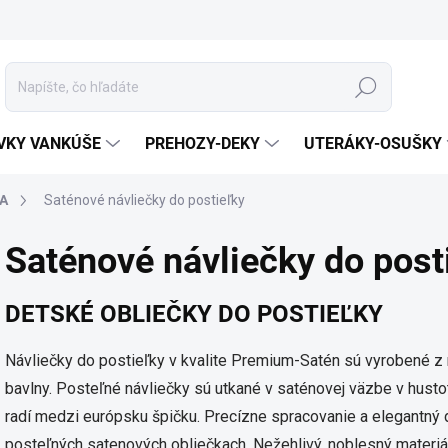
Hľadať
VKY VANKÚŠE
PREHOZY-DEKY
UTERÁKY-OSUŠKY
A
Saténové návliečky do postieľky
Saténové návliečky do post
DETSKÉ OBLIEČKY DO POSTIEĽKY
Návliečky do postieľky v kvalite Premium-Satén sú vyrobené z n
bavlny. Posteľné návliečky sú utkané v saténovej väzbe v hustot
radí medzi európsku špičku. Precízne spracovanie a elegantný d
posteľných satenových obliečkach. Nežehlivý, noblesný mater