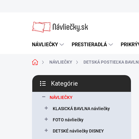
Prejsť
na
obsah
NÁVLIEČKY
PRESTIERADLÁ
PRIKRÝ
Domov
NÁVLIEČKY
DETSKÁ POSTIEĽKA BAVLN
B
Kategórie
o
Preskočiť
č
kategórie
n
NÁVLIEČKY
ý
KLASICKÁ BAVLNA návliečky
p
a
FOTO návliečky
n
DETSKÉ návliečky DISNEY
e