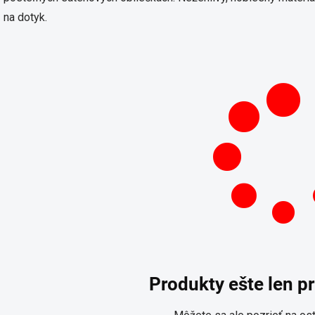
na dotyk.
Produkty ešte len p