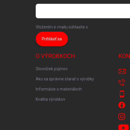
Vložením e-mailu súhlasíte s
podmienkami ochrany
Prihlásiť sa
O VÝROBKOCH
KON
Slovníček pojmov
Ako sa správne starať o výrobky
Informácie o materiáloch
Kvalita výrobkov