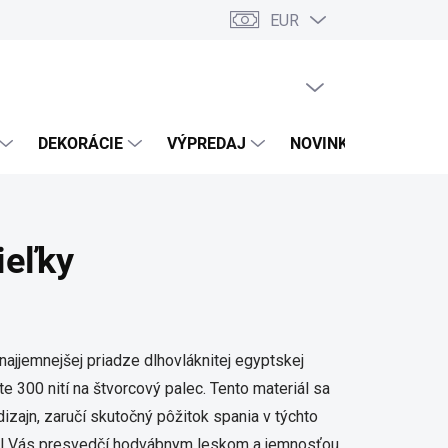
EUR
PRÁZDNY KOŠÍK
NÁKUPNÝ
KOŠÍK
DEKORÁCIE
VÝPREDAJ
NOVINKY
ieľky
ajjemnejšej priadze dlhovláknitej egyptskej
e 300 nití na štvorcový palec. Tento materiál sa
izajn, zaručí skutočný pôžitok spania v týchto
iál Vás presvedčí hodvábnym leskom a jemnosťou