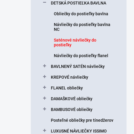
l
DETSKÁ POSTIEĽKA BAVLNA
Obliečky do postieľky bavlna
Návliečky do postieľky bavlna
NC
Saténové návliečky do
postieľky
Návliečky do postieľky flanel
BAVLNENÝ SATÉN návliečky
KREPOVÉ návliečky
FLANEL obliečky
DAMAŠKOVÉ obliečky
BAMBUSOVÉ obliečky
Posteľné obliečky pre tínedžerov
LUXUSNÉ NÁVLIEČKY ISSIMO