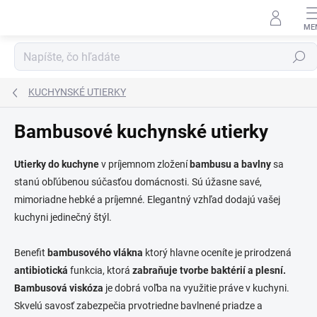
Prejsť
na
obsah
Hľadať
KUCHYNSKÉ UTIERKY
Bambusové kuchynské utierky
Utierky do kuchyne
v príjemnom zložení
bambusu a bavlny
sa
stanú obľúbenou súčasťou domácnosti. Sú úžasne savé,
mimoriadne hebké a príjemné. Elegantný vzhľad dodajú vašej
kuchyni jedinečný štýl.
Benefit
bambusového vlákna
ktorý hlavne oceníte je prirodzená
antibiotická
funkcia, ktorá
zabraňuje tvorbe baktérií a plesní.
Bambusová viskóza
je dobrá voľba na využitie práve v kuchyni.
Skvelú savosť zabezpečia prvotriedne bavlnené priadze a