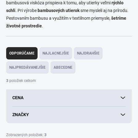
bambusová viskóza prispieva k tomu, aby utierky veľmi
rýchlo
schli
. Pri výrobe
bambusových utierok
sme mysleli aj na prírodu.
Pestovaním bambusu a využitím v textilnom priemysle,
šetríme
životné prostredie
.
R
a
ODPORÚČAME
NAJLACNEJŠIE
NAJDRAHŠIE
d
e
NAJPREDÁVANEJŠIE
ABECEDNE
n
i
3
položiek celkom
e
p
CENA
r
o
d
ZNAČKY
u
k
t
Zobrazených položiek:
3