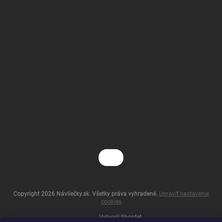
Copyright 2026
Návliečky.sk
. Všetky práva vyhradené.
Upraviť nastavenie
cookies
Vytvoril Shoptet