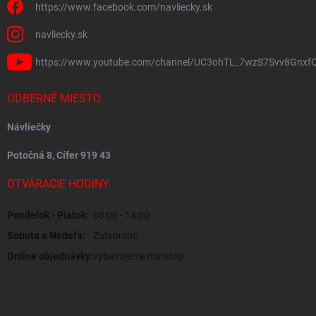
https://www.facebook.com/navliecky.sk
navliecky.sk
https://www.youtube.com/channel/UC3ohTL_7wzS7Svv8Gnxf
ODBERNÉ MIESTO
Návliečky
Potočná 8, Cífer 919 43
OTVÁRACIE HODINY
Pondelok - Piatok:
08:00 - 14:00
Sobota a Nedeľa:
Zatvorené
Online objednávky:
vybavujeme nonstop