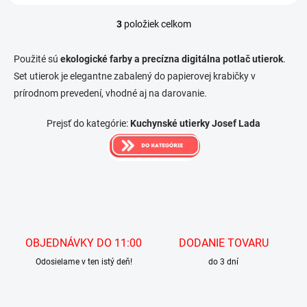
3
položiek celkom
O
v
l
Použité sú
ekologické farby a precízna digitálna potlač utierok
.
á
Set utierok je elegantne zabalený do papierovej krabičky v
d
prírodnom prevedení, vhodné aj na darovanie.
a
c
i
Prejsť do kategórie:
Kuchynské utierky Josef Lada
e
p
r
v
k
y
v
ý
p
OBJEDNÁVKY DO 11:00
DODANIE TOVARU
i
s
Odosielame v ten istý deň!
do 3 dní
u