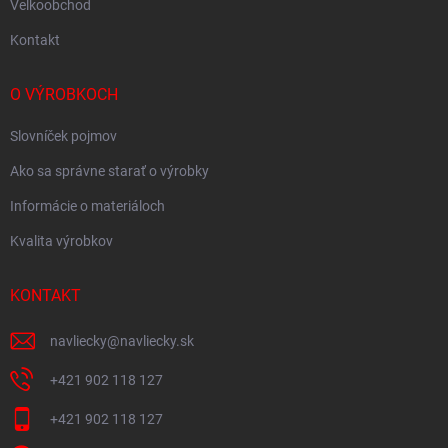
Velkoobchod
Kontakt
O VÝROBKOCH
Slovníček pojmov
Ako sa správne starať o výrobky
Informácie o materiáloch
Kvalita výrobkov
KONTAKT
navliecky
@
navliecky.sk
+421 902 118 127
+421 902 118 127