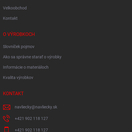
Velkoobchod
Kontakt
O VÝROBKOCH
Slovníček pojmov
Ako sa správne starať o výrobky
Informácie o materiáloch
Kvalita výrobkov
KONTAKT
navliecky
@
navliecky.sk
+421 902 118 127
+421 902 118 127