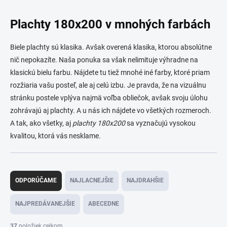
Plachty 180x200 v mnohých farbách
Biele plachty sú klasika. Avšak overená klasika, ktorou absolútne
nič nepokazíte. Naša ponuka sa však nelimituje výhradne na
klasickú bielu farbu. Nájdete tu tiež mnohé iné farby, ktoré priam
rozžiaria vašu posteľ, ale aj celú izbu. Je pravda, že na vizuálnu
stránku postele vplýva najmä voľba obliečok, avšak svoju úlohu
zohrávajú aj plachty. A u nás ich nájdete vo všetkých rozmeroch.
A tak, ako všetky, aj
plachty 180x200
sa vyznačujú vysokou
kvalitou, ktorá vás nesklame.
R
a
ODPORÚČAME
NAJLACNEJŠIE
NAJDRAHŠIE
d
e
NAJPREDÁVANEJŠIE
ABECEDNE
n
i
37
položiek celkom