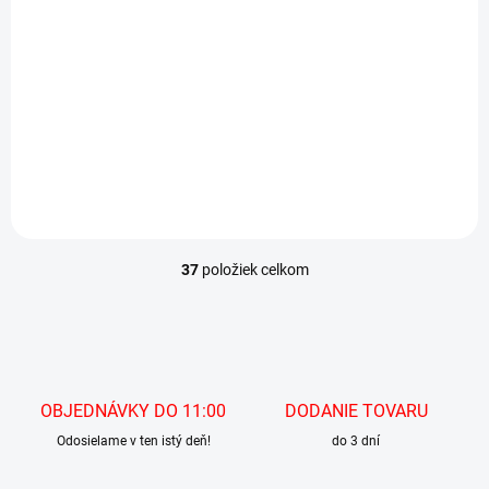
POSTEĽNÁ PLACHTA
JERSEY
PETROLEJOVÁ
€13,50
od
Detail
37
položiek celkom
O
v
l
á
d
a
c
OBJEDNÁVKY DO 11:00
DODANIE TOVARU
i
Odosielame v ten istý deň!
e
do 3 dní
p
r