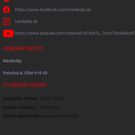
https://www.facebook.com/navliecky.sk
navliecky.sk
https://www.youtube.com/channel/UC3ohTL_7wzS7Svv8Gnxf
ODBERNÉ MIESTO
Návliečky
Potočná 8, Cífer 919 43
OTVÁRACIE HODINY
Pondelok - Piatok:
08:00 - 14:00
Sobota a Nedeľa:
Zatvorené
Online objednávky:
vybavujeme nonstop