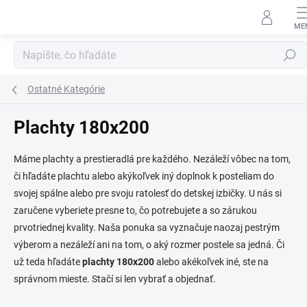
Prejsť
na
obsah
Hľadať
Ostatné Kategórie
Plachty 180x200
Máme plachty a prestieradlá pre každého. Nezáleží vôbec na tom,
či hľadáte plachtu alebo akýkoľvek iný doplnok k posteliam do
svojej spálne alebo pre svoju ratolesť do detskej izbičky. U nás si
zaručene vyberiete presne to, čo potrebujete a so zárukou
prvotriednej kvality. Naša ponuka sa vyznačuje naozaj pestrým
výberom a nezáleží ani na tom, o aký rozmer postele sa jedná. Či
už teda hľadáte
plachty 180x200
alebo akékoľvek iné, ste na
správnom mieste. Stačí si len vybrať a objednať.