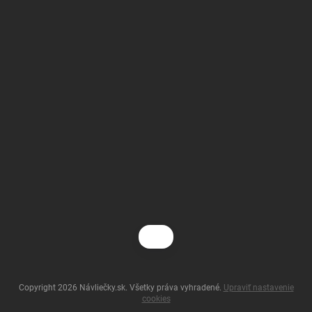
Copyright 2026
Návliečky.sk
. Všetky práva vyhradené.
Upraviť nastavenie
cookies