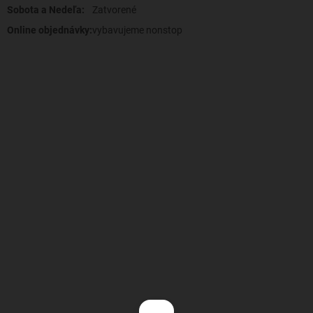
Sobota a Nedeľa:
Zatvorené
Online objednávky:
vybavujeme nonstop