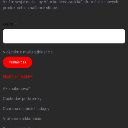
Vložte svoj e-mail a my Vám budeme zasielať informácie o nových
produktoch na našom e-shope.
EMAIL
Vložením e-mailu súhlasíte s
podmienkami ochrany osobných údajov
Prihlásiť sa
NAKUPOVANIE
Ako nakupovať
Obchodné podmienky
Ochrana osobných údajov
Vrátenie a reklamácie