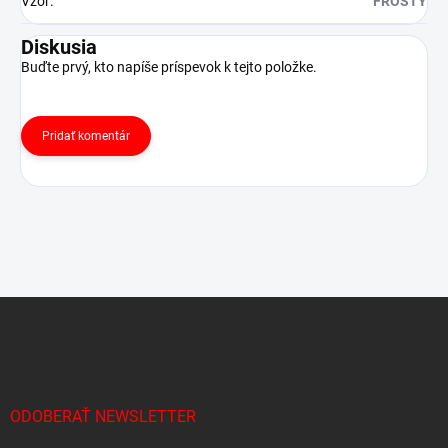
Vzor
:
FROSTY
Diskusia
Buďte prvý, kto napíše príspevok k tejto položke.
Pridať komentár
Z
á
p
ä
t
i
ODOBERAŤ NEWSLETTER
e