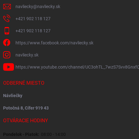
navliecky
@
navliecky.sk
+421 902 118 127
+421 902 118 127
https://www.facebook.com/navliecky.sk
navliecky.sk
https://www.youtube.com/channel/UC3ohTL_7wzS7Svv8Gnxf
ODBERNÉ MIESTO
Návliečky
Potočná 8, Cífer 919 43
OTVÁRACIE HODINY
Pondelok - Piatok:
08:00 - 14:00