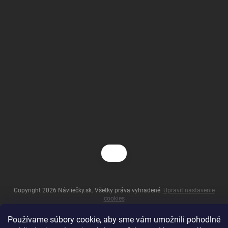
Copyright 2026
Návliečky.sk
. Všetky práva vyhradené.
Upraviť nastavenie
cookies
Vytvoril Shoptet
Používame súbory cookie, aby sme vám umožnili pohodlné