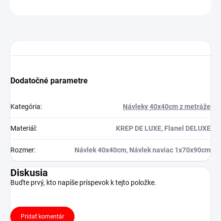
OPÝTAŤ SA
STRÁŽIŤ
Dodatočné parametre
Kategória
:
Návleky 40x40cm z metráže
Materiál
:
KREP DE LUXE, Flanel DELUXE
Rozmer
:
Návlek 40x40cm, Návlek naviac 1x70x90cm
Diskusia
Buďte prvý, kto napíše príspevok k tejto položke.
Pridať komentár