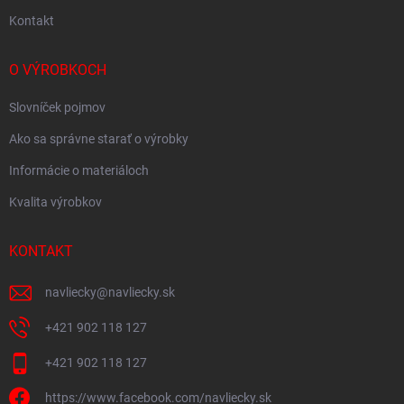
Kontakt
O VÝROBKOCH
Slovníček pojmov
Ako sa správne starať o výrobky
Informácie o materiáloch
Kvalita výrobkov
KONTAKT
navliecky
@
navliecky.sk
+421 902 118 127
+421 902 118 127
https://www.facebook.com/navliecky.sk