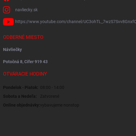
navliecky.sk
https://www.youtube.com/channel/UC3ohTL_7wzS7Svv8Gnxf
ODBERNÉ MIESTO
Návliečky
Potočná 8, Cífer 919 43
OTVÁRACIE HODINY
Pondelok - Piatok:
08:00 - 14:00
Sobota a Nedeľa:
Zatvorené
Online objednávky:
vybavujeme nonstop