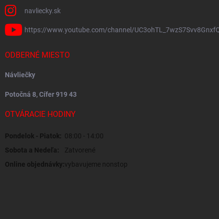
navliecky.sk
https://www.youtube.com/channel/UC3ohTL_7wzS7Svv8Gnxf
ODBERNÉ MIESTO
Návliečky
Potočná 8, Cífer 919 43
OTVÁRACIE HODINY
Pondelok - Piatok:
08:00 - 14:00
Sobota a Nedeľa:
Zatvorené
Online objednávky:
vybavujeme nonstop