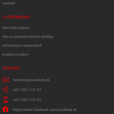
Kontakt
O VÝROBKOCH
Slovníček pojmov
Ako sa správne starať o výrobky
Informácie o materiáloch
Kvalita výrobkov
KONTAKT
navliecky
@
navliecky.sk
+421 902 118 127
+421 902 118 127
https://www.facebook.com/navliecky.sk