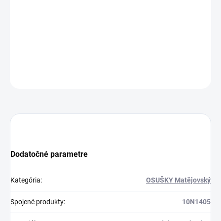
70x140cm
Starorúžová tmavá
Dodanie 3 až 7 pr. dní
24.8 €
Do košíka
OPÝTAŤ SA
STRÁŽIŤ
Dodatočné parametre
Kategória
:
OSUŠKY Matějovský
Spojené produkty
:
10N1405