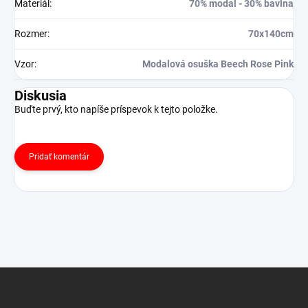
Materiál
:
70% modal - 30% bavlna
Rozmer
:
70x140cm
Vzor
:
Modalová osuška Beech Rose Pink
Diskusia
Buďte prvý, kto napíše príspevok k tejto položke.
Pridať komentár
Z
á
p