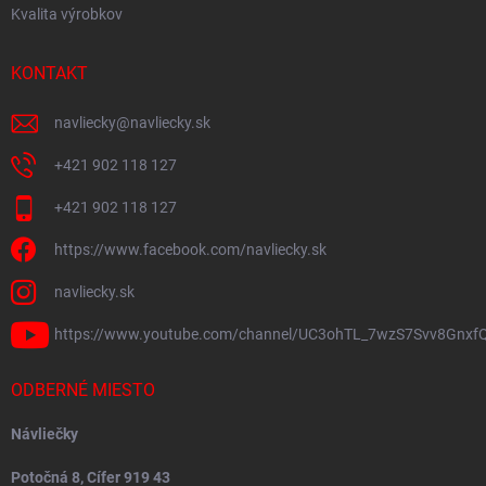
Kvalita výrobkov
KONTAKT
navliecky
@
navliecky.sk
+421 902 118 127
+421 902 118 127
https://www.facebook.com/navliecky.sk
navliecky.sk
https://www.youtube.com/channel/UC3ohTL_7wzS7Svv8Gnxf
ODBERNÉ MIESTO
Návliečky
Potočná 8, Cífer 919 43