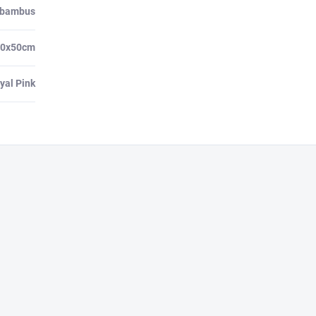
 bambus
30x50cm
yal Pink