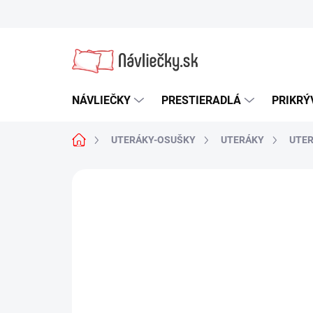
Prejsť
na
obsah
NÁVLIEČKY
PRESTIERADLÁ
PRIKRÝ
Domov
UTERÁKY-OSUŠKY
UTERÁKY
UTER
1 hodnotenie
Podrobnosti hodnot