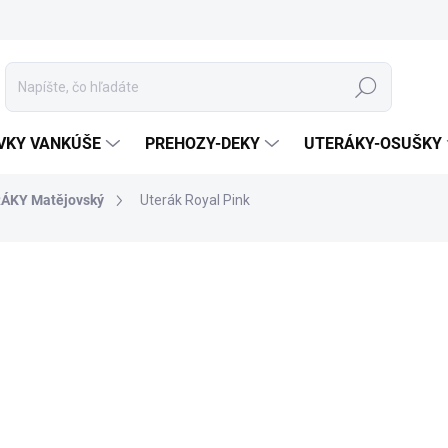
Hľadať
VKY VANKÚŠE
PREHOZY-DEKY
UTERÁKY-OSUŠKY
ÁKY Matějovský
Uterák Royal Pink
enia
ZNAČKA:
MATĚJOVSKÝ
MATERIÁL
ROZMER
BIE
FARBA