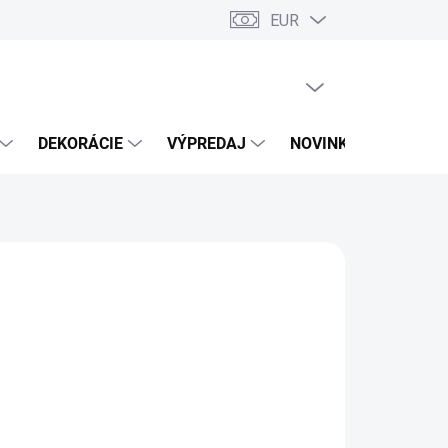
EUR
PRÁZDNY KOŠÍK
NÁKUPNÝ
KOŠÍK
DEKORÁCIE
VÝPREDAJ
NOVINKY
LA