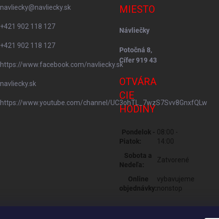
navliecky
@
navliecky.sk
MIESTO
+421 902 118 127
Návliečky
+421 902 118 127
Potočná 8,
Cífer 919 43
https://www.facebook.com/navliecky.sk
OTVÁRA
navliecky.sk
CIE
https://www.youtube.com/channel/UC3ohTL_7wzS7Svv8GnxfQLw
HODINY
Pondelok -
08:00 -
Piatok:
14:00
Sobota a
Zatvorené
Nedeľa:
Online
vybavujeme
objednávky:
nonstop