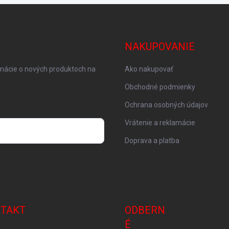
NAKUPOVANIE
rmácie o nových produktoch na
Ako nakupovať
Obchodné podmienky
Ochrana osobných údajov
Vrátenie a reklamácie
Doprava a platba
 osobných údajov
TAKT
ODBERN
É