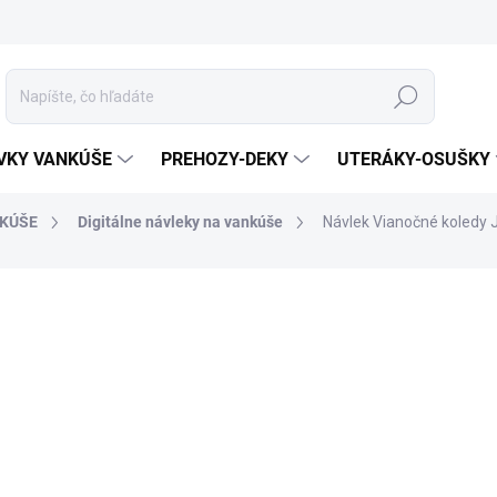
Hľadať
VKY VANKÚŠE
PREHOZY-DEKY
UTERÁKY-OSUŠKY
KÚŠE
Digitálne návleky na vankúše
Návlek Vianočné koledy 
otenia
ZNAČKA:
MATĚJOVSKÝ
MATERIÁL
ROZMER
MÔŽEME DORUČIŤ DO:
14.8.2