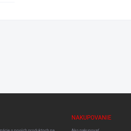
NAKUPOVANIE
rmácie o nových produktoch na
Ako nakupovať