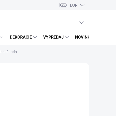
EUR
PRÁZDNY KOŠÍK
NÁKUPNÝ
KOŠÍK
DEKORÁCIE
VÝPREDAJ
NOVINKY
Josef Lada
026
MOŽNOSTI DORUČENIA