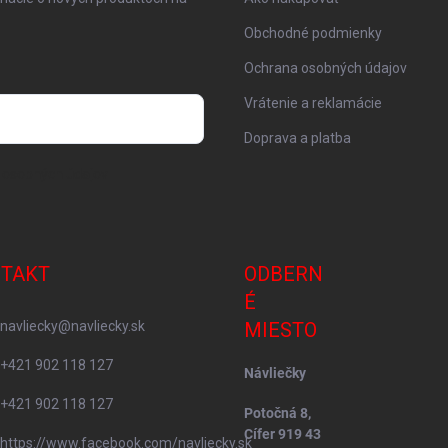
Obchodné podmienky
Ochrana osobných údajov
Vrátenie a reklamácie
Doprava a platba
 osobných údajov
TAKT
ODBERN
É
navliecky
@
navliecky.sk
MIESTO
+421 902 118 127
Návliečky
+421 902 118 127
Potočná 8,
Cífer 919 43
https://www.facebook.com/navliecky.sk