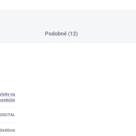
Podobné (12)
vleky na
vankúše
DIGITAL
 40x40cm