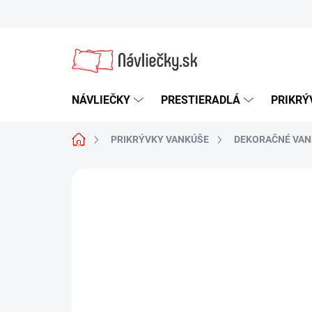
Prejsť
na
obsah
NÁVLIEČKY
PRESTIERADLÁ
PRIKRÝ
Domov
PRIKRÝVKY VANKÚŠE
DEKORAČNÉ VAN
Neohodnotené
Podrobnosti hodn