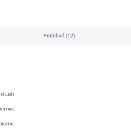
Podobné (12)
sef Lada
50N1468
DIGITAL