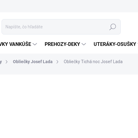
Hľadať
VKY VANKÚŠE
PREHOZY-DEKY
UTERÁKY-OSUŠKY
y
Obliečky Josef Lada
Obliečky Tichá noc Josef Lada
otenia
ZNAČKA:
MATĚJOVSKÝ
MATERIÁL
ROZMER
MÔŽEME DORUČIŤ DO:
ZVOĽTE