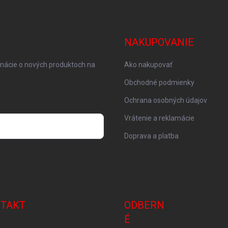
NAKUPOVANIE
rmácie o nových produktoch na
Ako nakupovať
Obchodné podmienky
Ochrana osobných údajov
Vrátenie a reklamácie
Doprava a platba
 osobných údajov
TAKT
ODBERN
É