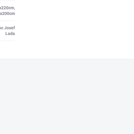
x220cm,
0x200cm
oc Josef
Lada