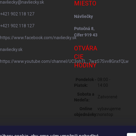
navliecky
@
navliecky.sk
MIESTO
+421 902 118 127
Návliečky
+421 902 118 127
Potočná 8,
Cífer 919 43
https://www.facebook.com/navliecky.sk
OTVÁRA
navliecky.sk
CIE
https://www.youtube.com/channel/UC3ohTL_7wzS7Svv8GnxfQLw
HODINY
Pondelok -
08:00 -
Piatok:
14:00
Sobota a
Zatvorené
Nedeľa:
Online
vybavujeme
objednávky:
nonstop