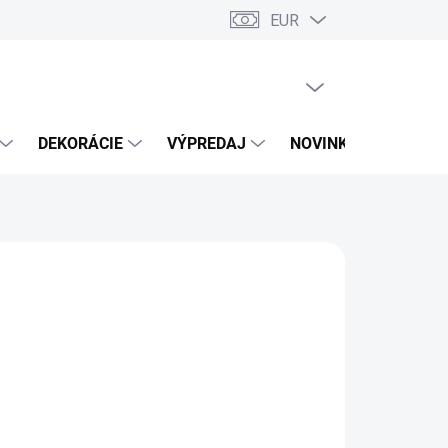
EUR
PRÁZDNY KOŠÍK
NÁKUPNÝ
KOŠÍK
DEKORÁCIE
VÝPREDAJ
NOVINKY
 VARIANT