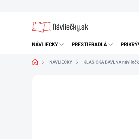
Prejsť
na
obsah
NÁVLIEČKY
PRESTIERADLÁ
PRIKRÝ
Domov
NÁVLIEČKY
KLASICKÁ BAVLNA návliečk
Neohodnotené
Podrobnosti hodn
NOVINKA