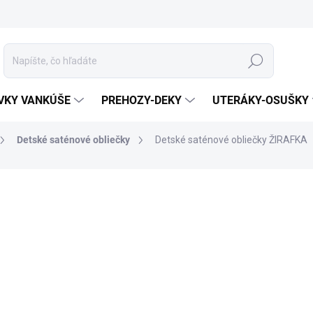
Hľadať
VKY VANKÚŠE
PREHOZY-DEKY
UTERÁKY-OSUŠKY
Detské saténové obliečky
Detské saténové obliečky ŽIRAFKA
otenia
ZNAČKA:
SVOBODA BEDDING
MATERIÁL
ROZMER
MÔŽEME DORUČIŤ DO:
10.8.2