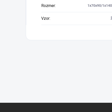
Rozmer
:
1x70x90/1x14
Vzor
:
Z
á