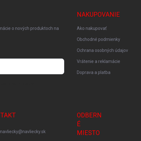
NAKUPOVANIE
rmácie o nových produktoch na
Ako nakupovať
Obchodné podmienky
Ochrana osobných údajov
Vrátenie a reklamácie
Doprava a platba
 osobných údajov
TAKT
ODBERN
É
navliecky
@
navliecky.sk
MIESTO