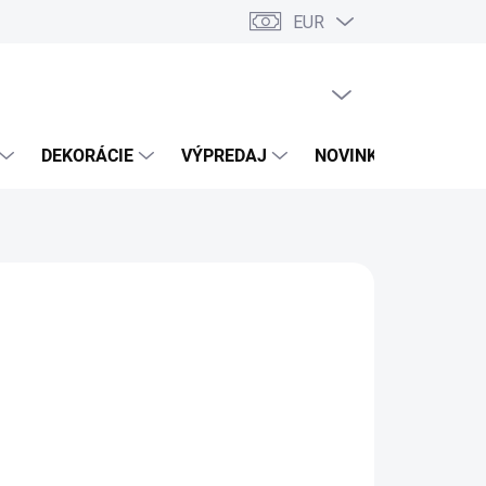
EUR
PRÁZDNY KOŠÍK
NÁKUPNÝ
KOŠÍK
DEKORÁCIE
VÝPREDAJ
NOVINKY
026