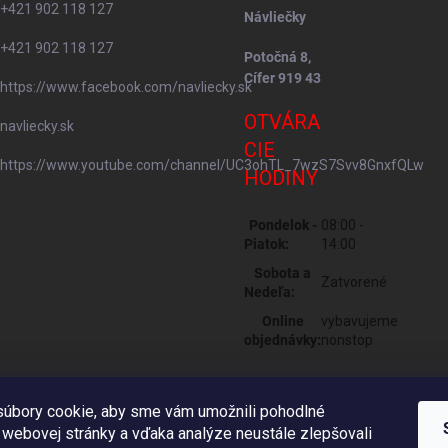
+421 902 118 127
Návliečky
+421 902 118 127
Potočná 8,
Cífer 919 43
https://www.facebook.com/navliecky.sk
OTVÁRA
navliecky.sk
CIE
https://www.youtube.com/channel/UC3ohTL_7wzS7Svv8GnxfQLw
HODINY
Pondelok -
08:00 -
Piatok:
14:00
Sobota a
Zatvorené
Nedeľa:
Online
vybavujeme
objednávky:
nonstop
úbory cookie, aby sme vám umožnili pohodlné
 webovej stránky a vďaka analýze neustále zlepšovali