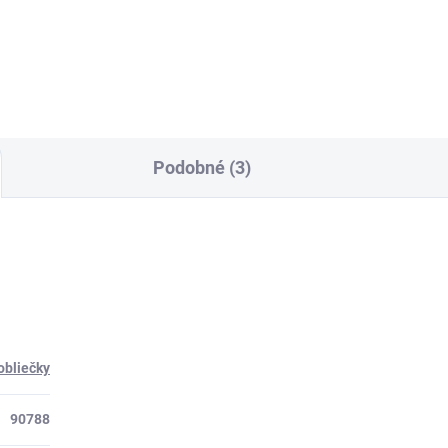
Detail
Detai
Podobné (3)
obliečky
90788