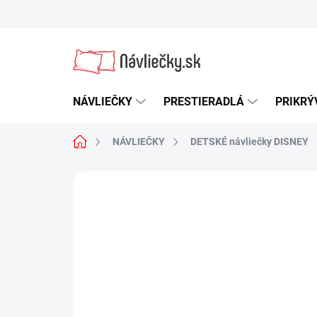
Prejsť
na
obsah
NÁVLIEČKY
PRESTIERADLÁ
PRIKRÝ
Domov
NÁVLIEČKY
DETSKÉ návliečky DISNEY
Neohodnotené
Podrobnosti hodn
AKCIA
VÝPREDAJ