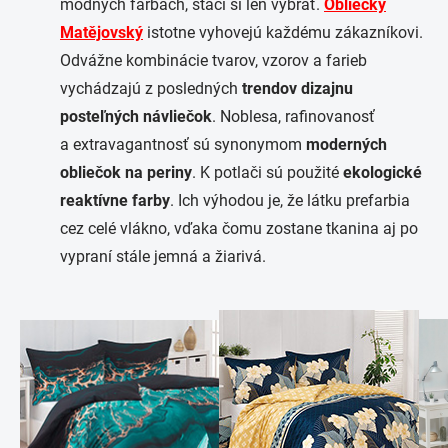
módnych farbách, stačí si len vybrať.
Obliečky
Matějovský
istotne vyhovejú každému zákazníkovi.
Odvážne kombinácie tvarov, vzorov a farieb
vychádzajú z posledných
trendov dizajnu
posteľných návliečok
. Noblesa, rafinovanosť
a extravagantnosť sú synonymom
moderných
obliečok na periny
. K potlači sú použité
ekologické
reaktívne farby
. Ich výhodou je, že látku prefarbia
cez celé vlákno, vďaka čomu zostane tkanina aj po
vypraní stále jemná a žiarivá.