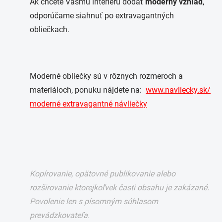
Ak chcete Vášmu interiéru dodať
moderný vzhľad
,
odporúčame siahnuť po extravagantných
obliečkach.
Moderné obliečky sú v rôznych rozmeroch a
materiáloch, ponuku nájdete na:
www.navliecky.sk/
moderné extravagantné návliečky
Kopírovanie, opätovné publikovanie alebo
rozširovanie ktorejkoľvek časti obsahu je zakázané.
Povolenie len s písomným súhlasom
prevádzkovateľa.