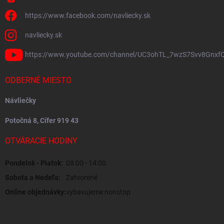
https://www.facebook.com/navliecky.sk
navliecky.sk
https://www.youtube.com/channel/UC3ohTL_7wzS7Svv8Gnxf
ODBERNÉ MIESTO
Návliečky
Potočná 8, Cífer 919 43
OTVÁRACIE HODINY
Pondelok - Piatok:
08:00 - 14:00
Sobota a Nedeľa:
Zatvorené
Online objednávky:
vybavujeme nonstop