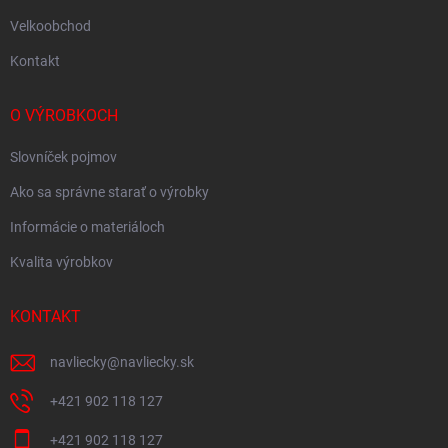
Velkoobchod
Kontakt
O VÝROBKOCH
Slovníček pojmov
Ako sa správne starať o výrobky
Informácie o materiáloch
Kvalita výrobkov
KONTAKT
navliecky
@
navliecky.sk
+421 902 118 127
+421 902 118 127