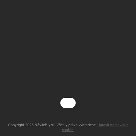
Copyright 2026
Návliečky.sk
. Všetky práva vyhradené.
Upraviť nastavenie
cookies