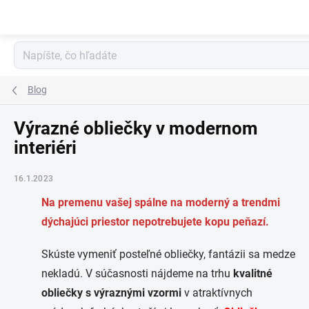
Prejsť
na
obsah
Blog
Výrazné obliečky v modernom
interiéri
16.1.2023
Na premenu vašej spálne na moderný a trendmi
dýchajúci priestor nepotrebujete kopu peňazí.
Skúste vymeniť posteľné obliečky, fantázii sa medze
nekladú. V súčasnosti nájdeme na trhu
kvalitné
obliečky s výraznými vzormi
v atraktívnych