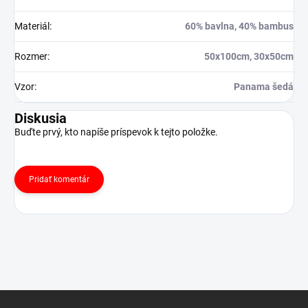
Materiál
:
60% bavlna, 40% bambus
Rozmer
:
50x100cm, 30x50cm
Vzor
:
Panama šedá
Diskusia
Buďte prvý, kto napíše príspevok k tejto položke.
Pridať komentár
Z