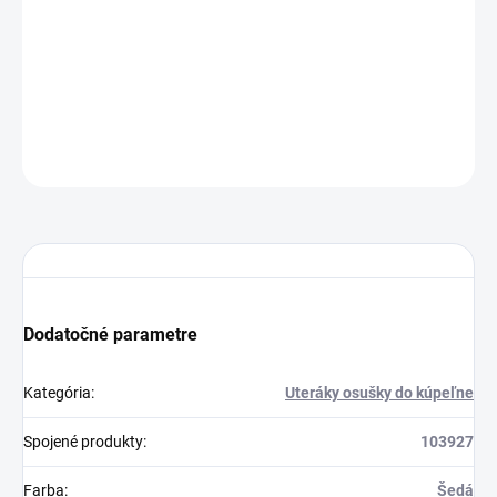
50x100cm
Šedá
Dodanie 3 až 7 pr. dní
1
14.9 €
Do košíka
OPÝTAŤ SA
STRÁŽIŤ
Dodatočné parametre
Kategória
:
Uteráky osušky do kúpeľne
Spojené produkty
:
103927
Farba
:
Šedá