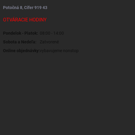
Potočná 8, Cífer 919 43
OTVÁRACIE HODINY
Pondelok - Piatok:
08:00 - 14:00
Sobota a Nedeľa:
Zatvorené
Online objednávky:
vybavujeme nonstop