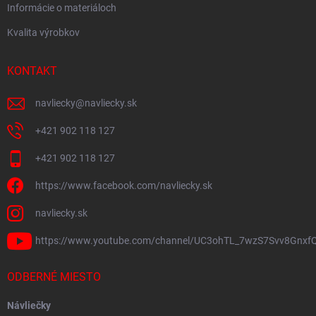
Informácie o materiáloch
Kvalita výrobkov
KONTAKT
navliecky
@
navliecky.sk
+421 902 118 127
+421 902 118 127
https://www.facebook.com/navliecky.sk
navliecky.sk
https://www.youtube.com/channel/UC3ohTL_7wzS7Svv8Gnxf
ODBERNÉ MIESTO
Návliečky