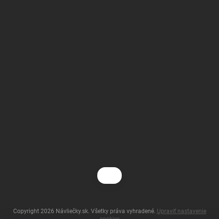
Copyright 2026
Návliečky.sk
. Všetky práva vyhradené.
Upraviť nastavenie