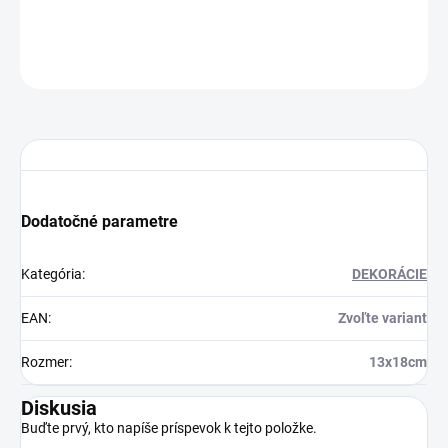
16.0 €
Do košíka
OPÝTAŤ SA
STRÁŽIŤ
Dodatočné parametre
Kategória
:
DEKORÁCIE
EAN
:
Zvoľte variant
Rozmer
:
13x18cm
Diskusia
Buďte prvý, kto napíše príspevok k tejto položke.