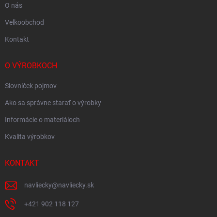
O nás
Velkoobchod
Kontakt
O VÝROBKOCH
Slovníček pojmov
Ako sa správne starať o výrobky
Informácie o materiáloch
Kvalita výrobkov
KONTAKT
navliecky
@
navliecky.sk
+421 902 118 127