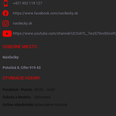
+421 902 118 127
https://www.facebook.com/navliecky.sk
navliecky.sk
https://www.youtube.com/channel/UC3ohTL_7wzS7Svv8Gnxf
ODBERNÉ MIESTO
Návliečky
Potočná 8, Cífer 919 43
OTVÁRACIE HODINY
Pondelok - Piatok:
08:00 - 14:00
Sobota a Nedeľa:
Zatvorené
Online objednávky:
vybavujeme nonstop