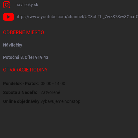
navliecky.sk
https://www.youtube.com/channel/UC3ohTL_7wzS7Svv8Gnxf
ODBERNÉ MIESTO
Návliečky
Potočná 8, Cífer 919 43
OTVÁRACIE HODINY
Pondelok - Piatok:
08:00 - 14:00
Sobota a Nedeľa:
Zatvorené
Online objednávky:
vybavujeme nonstop