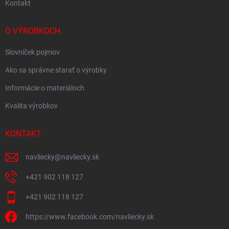
Kontakt
O VÝROBKOCH
Slovníček pojmov
Ako sa správne starať o výrobky
Informácie o materiáloch
Kvalita výrobkov
KONTAKT
navliecky
@
navliecky.sk
+421 902 118 127
+421 902 118 127
https://www.facebook.com/navliecky.sk