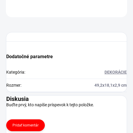
OPÝTAŤ SA
STRÁŽIŤ
Dodatočné parametre
Kategória
:
DEKORÁCIE
Rozmer
:
49,2x18,1x2,9 cm
Diskusia
Buďte prvý, kto napíše príspevok k tejto položke.
Pridať komentár