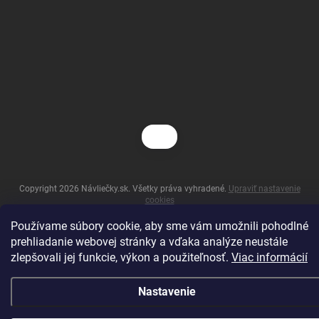
Copyright 2026
Návliečky.sk
. Všetky práva vyhradené.
Upraviť nastavenie
cookies
Vytvoril Shoptet
Používame súbory cookie, aby sme vám umožnili pohodlné
prehliadanie webovej stránky a vďaka analýze neustále
zlepšovali jej funkcie, výkon a použiteľnosť.
Viac informácií
Nastavenie