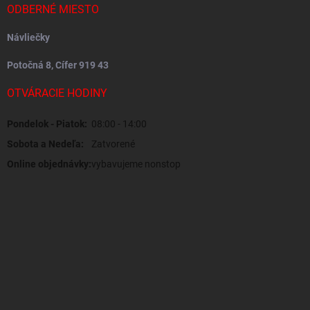
ODBERNÉ MIESTO
Návliečky
Potočná 8, Cífer 919 43
OTVÁRACIE HODINY
Pondelok - Piatok:
08:00 - 14:00
Sobota a Nedeľa:
Zatvorené
Online objednávky:
vybavujeme nonstop