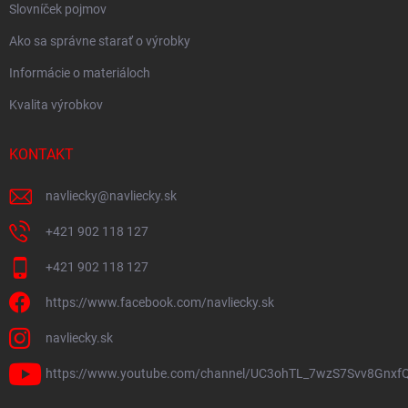
Slovníček pojmov
Ako sa správne starať o výrobky
Informácie o materiáloch
Kvalita výrobkov
KONTAKT
navliecky
@
navliecky.sk
+421 902 118 127
+421 902 118 127
https://www.facebook.com/navliecky.sk
navliecky.sk
https://www.youtube.com/channel/UC3ohTL_7wzS7Svv8Gnxf