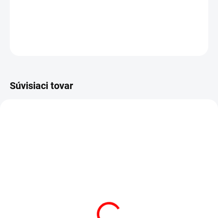
54.9 €
Do košíka
OPÝTAŤ SA
STRÁŽIŤ
Súvisiaci tovar
AKCIA
VÝPREDAJ
SKLADOM
(3 KS)