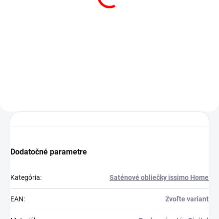
POSTEĽNÁ PLACHTA
JERSEY BIELA
€13,50
od
Detail
Dodatočné parametre
Kategória
:
Saténové obliečky issimo Home
EAN
:
Zvoľte variant