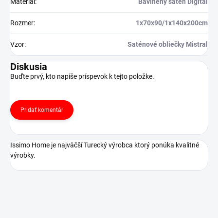
Materiál
:
Bavlnený satén Digital
Rozmer
:
1x70x90/1x140x200cm
Vzor
:
Saténové obliečky Mistral
Diskusia
Buďte prvý, kto napíše príspevok k tejto položke.
Pridať komentár
Issimo Home je najväčší Turecký výrobca ktorý ponúka kvalitné
výrobky.