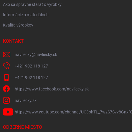
Ako sa správne starať o výrobky
Informácie o materiáloch
Kvalita výrobkov
KONTAKT
navliecky
@
navliecky.sk
+421 902 118 127
+421 902 118 127
https://www.facebook.com/navliecky.sk
navliecky.sk
https://www.youtube.com/channel/UC3ohTL_7wzS7Svv8Gnxf
ODBERNÉ MIESTO