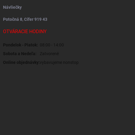
Návliečky
Potočná 8, Cífer 919 43
OTVÁRACIE HODINY
Pondelok - Piatok:
08:00 - 14:00
Sobota a Nedeľa:
Zatvorené
Online objednávky:
vybavujeme nonstop