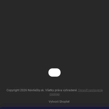
Copyright 2026
Návliečky.sk
. Všetky práva vyhradené.
Upraviť nastavenie
cookies
Vytvoril Shoptet