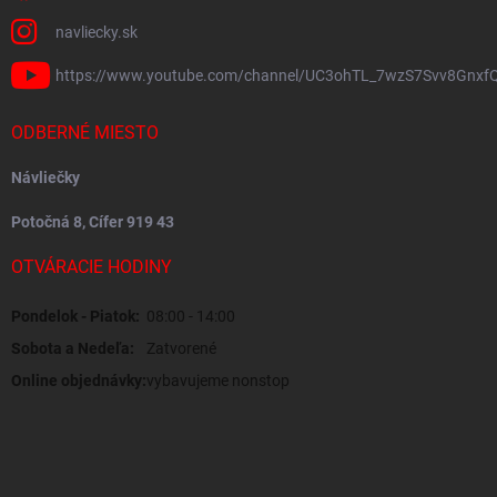
navliecky.sk
https://www.youtube.com/channel/UC3ohTL_7wzS7Svv8Gnxf
ODBERNÉ MIESTO
Návliečky
Potočná 8, Cífer 919 43
OTVÁRACIE HODINY
Pondelok - Piatok:
08:00 - 14:00
Sobota a Nedeľa:
Zatvorené
Online objednávky:
vybavujeme nonstop