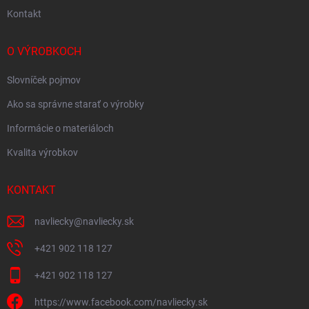
Kontakt
O VÝROBKOCH
Slovníček pojmov
Ako sa správne starať o výrobky
Informácie o materiáloch
Kvalita výrobkov
KONTAKT
navliecky
@
navliecky.sk
+421 902 118 127
+421 902 118 127
https://www.facebook.com/navliecky.sk