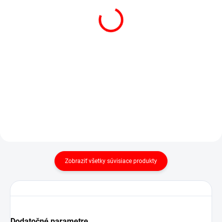
SKLADOM
(3 KS)
SKLADOM
(1 KS)
POSTEĽNÁ PLACHTA
POSTEĽNÁ PLACHTA
JERSEY BIELA
JERSEY PIESKOVÁ
€13,50
od
€14,78
od
Detail
Detail
Zobraziť všetky súvisiace produkty
Dodatočné parametre