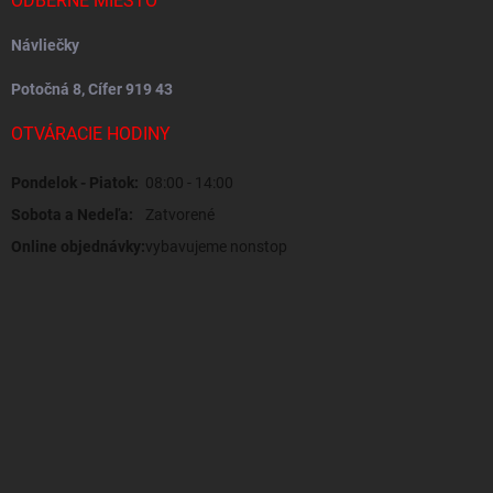
ODBERNÉ MIESTO
Návliečky
Potočná 8, Cífer 919 43
OTVÁRACIE HODINY
Pondelok - Piatok:
08:00 - 14:00
Sobota a Nedeľa:
Zatvorené
Online objednávky:
vybavujeme nonstop