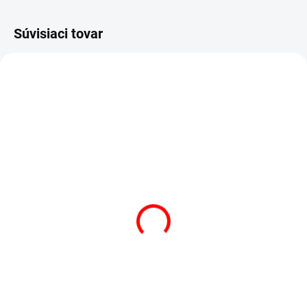
Súvisiaci tovar
AKCIA
AKCIA
VÝPREDAJ
VÝPREDAJ
SKLADOM
(3 KS)
SKLADOM
(1 KS)
POSTEĽNÁ PLACHTA
POSTEĽNÁ PLACHTA
JERSEY BIELA
JERSEY SVETLO ŽLTÁ
€13,50
od
€14,78
od
Detail
Detail