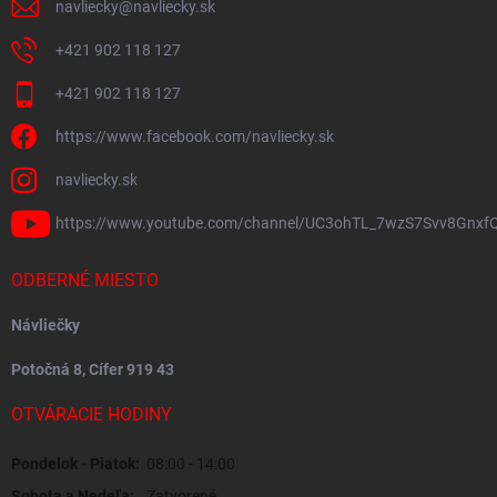
navliecky
@
navliecky.sk
+421 902 118 127
+421 902 118 127
https://www.facebook.com/navliecky.sk
navliecky.sk
https://www.youtube.com/channel/UC3ohTL_7wzS7Svv8Gnxf
ODBERNÉ MIESTO
Návliečky
Potočná 8, Cífer 919 43
OTVÁRACIE HODINY
Pondelok - Piatok:
08:00 - 14:00
Sobota a Nedeľa:
Zatvorené