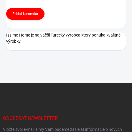
Pridať komentár
Issimo Home je najväčší Turecký výrobca ktorý ponúka kvalitné
výrobky.
Z
á
p
ä
t
i
ODOBERAŤ NEWSLETTER
e
Vložte svoj e-mail a my Vám budeme zasielať informácie o nových