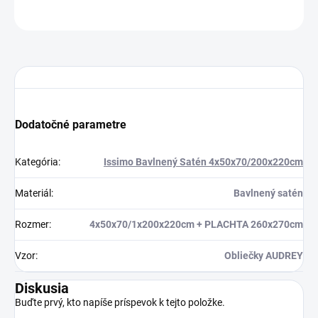
OPÝTAŤ SA
STRÁŽIŤ
Dodatočné parametre
Kategória
:
Issimo Bavlnený Satén 4x50x70/200x220cm
Materiál
:
Bavlnený satén
Rozmer
:
4x50x70/1x200x220cm + PLACHTA 260x270cm
Vzor
:
Obliečky AUDREY
Diskusia
Buďte prvý, kto napíše príspevok k tejto položke.