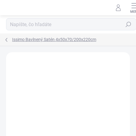
Prejsť
na
obsah
Hľadať
Issimo Bavlnený Satén 4x50x70/200x220cm
Neohodnotené
Podrobnosti hodnotenia
ZNAČKA:
ISSIMO HOME
NOVINKA
DOPRAVA ZDARMA