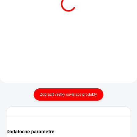
(1 KS)
POSTEĽNÁ PLACHTA
POSTEĽNÁ PLACHTA
JERSEY BIELA
JERSEY SVETLO
€13,50
od
BÉŽOVÁ
Detail
€15,90
od
Detail
Zobraziť všetky súvisiace produkty
Dodatočné parametre