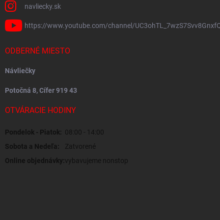
navliecky.sk
https://www.youtube.com/channel/UC3ohTL_7wzS7Svv8Gnxf
ODBERNÉ MIESTO
Návliečky
Potočná 8, Cífer 919 43
OTVÁRACIE HODINY
Pondelok - Piatok:
08:00 - 14:00
Sobota a Nedeľa:
Zatvorené
Online objednávky:
vybavujeme nonstop