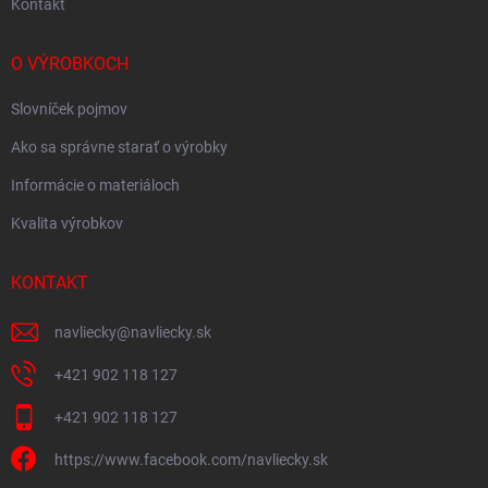
Kontakt
O VÝROBKOCH
Slovníček pojmov
Ako sa správne starať o výrobky
Informácie o materiáloch
Kvalita výrobkov
KONTAKT
navliecky
@
navliecky.sk
+421 902 118 127
+421 902 118 127
https://www.facebook.com/navliecky.sk