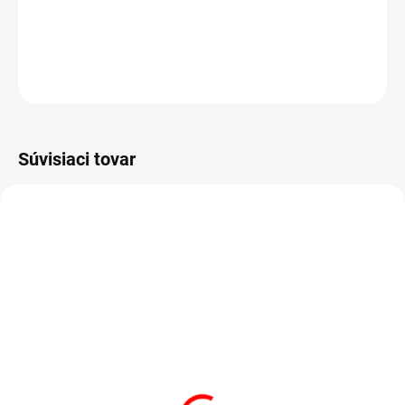
51.3 €
Do košíka
OPÝTAŤ SA
STRÁŽIŤ
Súvisiaci tovar
AKCIA
VÝPREDAJ
SKLADOM
(3 KS)
SKLADOM