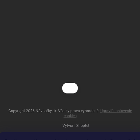
Copyright 2026
Návliečky.sk
. Všetky práva vyhradené.
Upraviť nastavenie
cookies
Vytvoril Shoptet