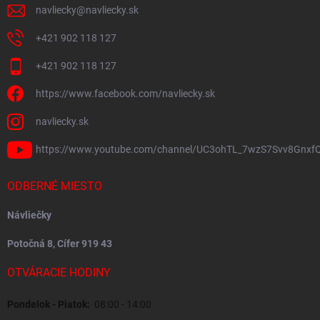
navliecky
@
navliecky.sk
+421 902 118 127
+421 902 118 127
https://www.facebook.com/navliecky.sk
navliecky.sk
https://www.youtube.com/channel/UC3ohTL_7wzS7Svv8Gnxf
ODBERNÉ MIESTO
Návliečky
Potočná 8, Cífer 919 43
OTVÁRACIE HODINY
Pondelok - Piatok:
08:00 - 14:00