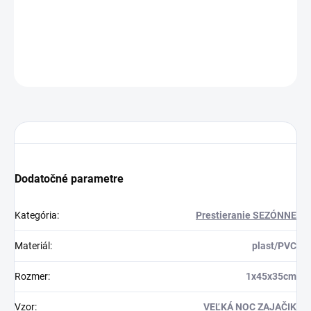
Dodanie 3 až 7 pr. dní
5.8 €
Do košíka
OPÝTAŤ SA
STRÁŽIŤ
Dodatočné parametre
Kategória
:
Prestieranie SEZÓNNE
Materiál
:
plast/PVC
Rozmer
:
1x45x35cm
Vzor
:
VEĽKÁ NOC ZAJAČIK