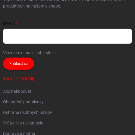
produktoch na našom e-shope.
EMAIL
Vložením e-mailu súhlasíte s
podmienkami ochrany osobných údajov
Prihlásiť sa
NAKUPOVANIE
Ako nakupovať
Obchodné podmienky
Ochrana osobných údajov
Vrátenie a reklamácie
Doprava a platba