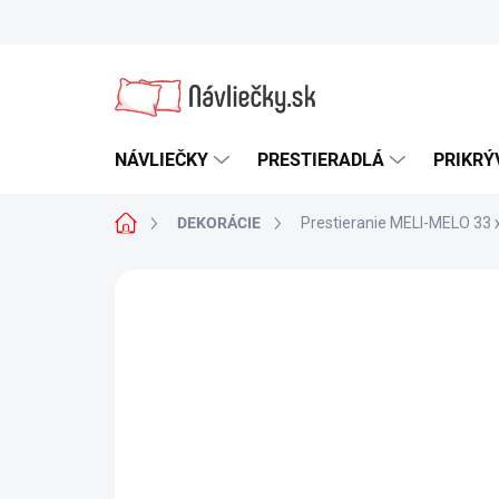
Prejsť
na
obsah
NÁVLIEČKY
PRESTIERADLÁ
PRIKRÝ
Domov
DEKORÁCIE
Prestieranie MELI-MELO 33 
Neohodnotené
Podrobnosti hodn