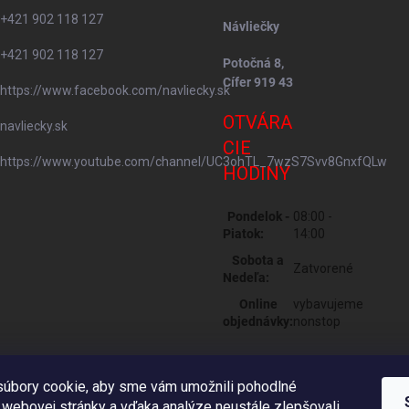
+421 902 118 127
Návliečky
+421 902 118 127
Potočná 8,
Cífer 919 43
https://www.facebook.com/navliecky.sk
OTVÁRA
navliecky.sk
CIE
https://www.youtube.com/channel/UC3ohTL_7wzS7Svv8GnxfQLw
HODINY
Pondelok -
08:00 -
Piatok:
14:00
Sobota a
Zatvorené
Nedeľa:
Online
vybavujeme
objednávky:
nonstop
úbory cookie, aby sme vám umožnili pohodlné
 webovej stránky a vďaka analýze neustále zlepšovali