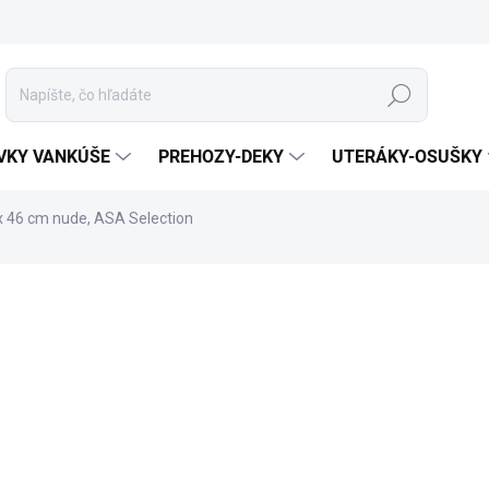
Hľadať
VKY VANKÚŠE
PREHOZY-DEKY
UTERÁKY-OSUŠKY
x 46 cm nude, ASA Selection
otenia
ZNAČKA:
ASA SELECTION
ROZMER
KÓD TOVARU
MÔŽEME DORUČIŤ DO:
17.8.2