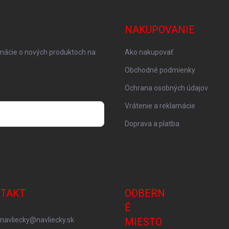
NAKUPOVANIE
rmácie o nových produktoch na
Ako nakupovať
Obchodné podmienky
Ochrana osobných údajov
Vrátenie a reklamácie
Doprava a platba
 osobných údajov
TAKT
ODBERN
É
navliecky
@
navliecky.sk
MIESTO