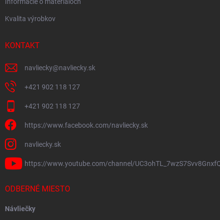
Informácie o materiáloch
Kvalita výrobkov
KONTAKT
navliecky
@
navliecky.sk
+421 902 118 127
+421 902 118 127
https://www.facebook.com/navliecky.sk
navliecky.sk
https://www.youtube.com/channel/UC3ohTL_7wzS7Svv8Gnxf
ODBERNÉ MIESTO
Návliečky