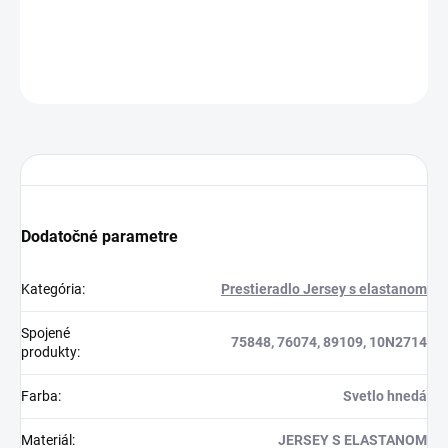
44.9 €
Do košíka
OPÝTAŤ SA
STRÁŽIŤ
Dodatočné parametre
Kategória
:
Prestieradlo Jersey s elastanom
Spojené
75848, 76074, 89109, 10N2714
produkty
:
Farba
:
Svetlo hnedá
Materiál
:
JERSEY S ELASTANOM