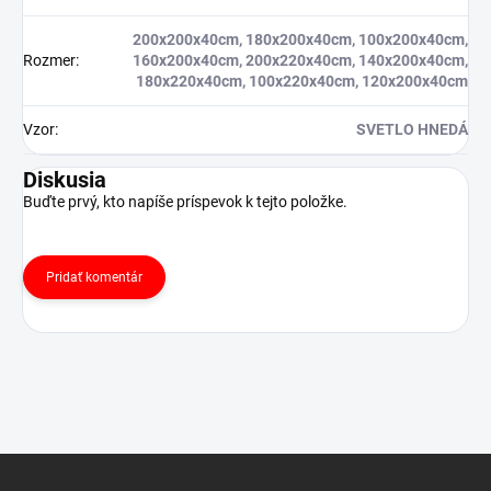
200x200x40cm, 180x200x40cm, 100x200x40cm,
Rozmer
:
160x200x40cm, 200x220x40cm, 140x200x40cm,
180x220x40cm, 100x220x40cm, 120x200x40cm
Vzor
:
SVETLO HNEDÁ
Diskusia
Buďte prvý, kto napíše príspevok k tejto položke.
Pridať komentár
Z
á