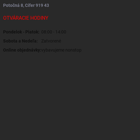
Potočná 8, Cífer 919 43
OTVÁRACIE HODINY
Pondelok - Piatok:
08:00 - 14:00
Sobota a Nedeľa:
Zatvorené
Online objednávky:
vybavujeme nonstop