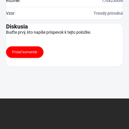
Rozmer
:
170x230cm
Vzor
:
Trendy prírodná
Diskusia
Buďte prvý, kto napíše príspevok k tejto položke.
Pridať komentár
Z
á
p
ä
t