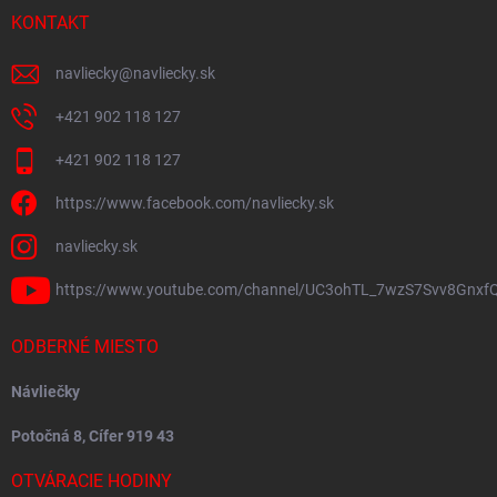
KONTAKT
navliecky
@
navliecky.sk
+421 902 118 127
+421 902 118 127
https://www.facebook.com/navliecky.sk
navliecky.sk
https://www.youtube.com/channel/UC3ohTL_7wzS7Svv8Gnxf
ODBERNÉ MIESTO
Návliečky
Potočná 8, Cífer 919 43
OTVÁRACIE HODINY