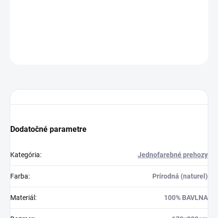
Dodanie 3 až 7 pr. dní
26.1 €
Do košíka
OPÝTAŤ SA
STRÁŽIŤ
Dodatočné parametre
Kategória
:
Jednofarebné prehozy
Farba
:
Prírodná (naturel)
Materiál
:
100% BAVLNA