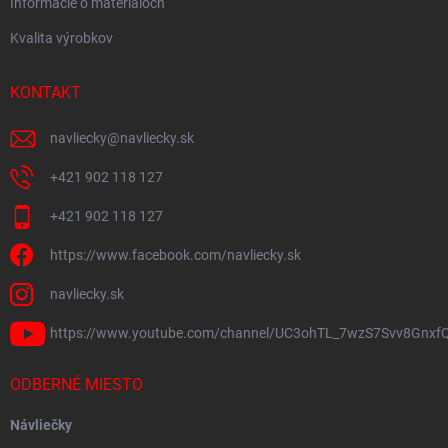
Informácie o materiáloch
Kvalita výrobkov
KONTAKT
navliecky
@
navliecky.sk
+421 902 118 127
+421 902 118 127
https://www.facebook.com/navliecky.sk
navliecky.sk
https://www.youtube.com/channel/UC3ohTL_7wzS7Svv8Gnxf
ODBERNÉ MIESTO
Návliečky