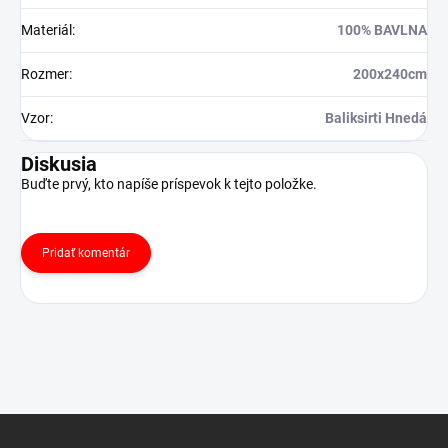
Materiál
:
100% BAVLNA
Rozmer
:
200x240cm
Vzor
:
Baliksirti Hnedá
Diskusia
Buďte prvý, kto napíše príspevok k tejto položke.
Pridať komentár
Z
á