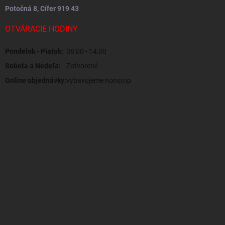
Potočná 8, Cífer 919 43
OTVÁRACIE HODINY
Pondelok - Piatok:
08:00 - 14:00
Sobota a Nedeľa:
Zatvorené
Online objednávky:
vybavujeme nonstop