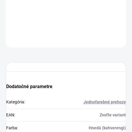
200x240cm
Hnedá (kahverengi)
Dodanie 3 až 7 pr. dní
1
33.9 €
Do košíka
OPÝTAŤ SA
STRÁŽIŤ
Dodatočné parametre
Kategória
:
Jednofarebné prehozy
EAN
:
Zvoľte variant
Farba
:
Hnedá (kahverengi)