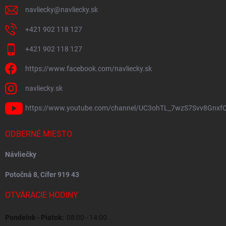
navliecky
@
navliecky.sk
+421 902 118 127
+421 902 118 127
https://www.facebook.com/navliecky.sk
navliecky.sk
https://www.youtube.com/channel/UC3ohTL_7wzS7Svv8Gnxf
ODBERNÉ MIESTO
Návliečky
Potočná 8, Cífer 919 43
OTVÁRACIE HODINY
Pondelok - Piatok:
08:00 - 14:00