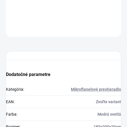
Dodanie 3 až 7 pr. dní
32.5 €
Do košíka
OPÝTAŤ SA
STRÁŽIŤ
Dodatočné parametre
Kategória
:
Mikroflanelové prestieradlo
EAN
:
Zvoľte variant
Farba
:
Modrá svetlá
Rozmer
:
180x200x20cm