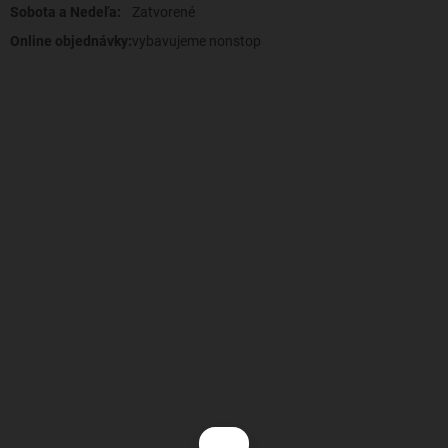
Sobota a Nedeľa:
Zatvorené
Online objednávky:
vybavujeme nonstop