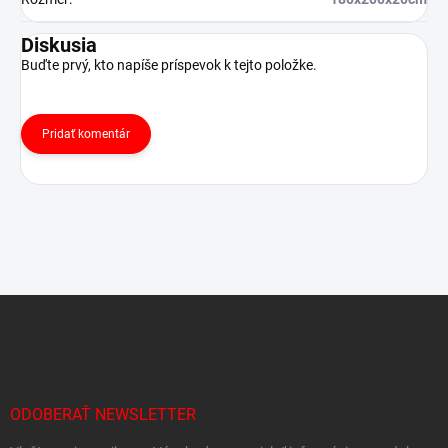
Diskusia
Buďte prvý, kto napíše príspevok k tejto položke.
Pridať komentár
Z
á
p
ä
t
i
ODOBERAŤ NEWSLETTER
e