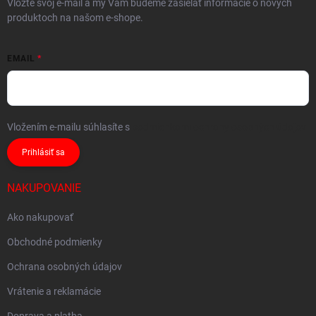
Vložte svoj e-mail a my Vám budeme zasielať informácie o nových
produktoch na našom e-shope.
EMAIL
Vložením e-mailu súhlasíte s
podmienkami ochrany osobných údajov
Prihlásiť sa
NAKUPOVANIE
Ako nakupovať
Obchodné podmienky
Ochrana osobných údajov
Vrátenie a reklamácie