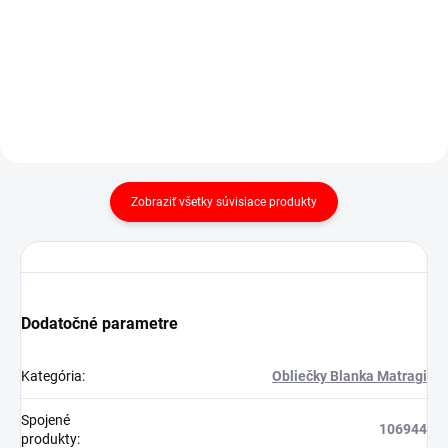
€15,90
od
Detail
Detail
Zobraziť všetky súvisiace produkty
Dodatočné parametre
Kategória
:
Obliečky Blanka Matragi
Spojené
106944
produkty
: