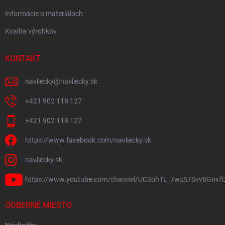
Informácie o materiáloch
Kvalita výrobkov
KONTAKT
navliecky
@
navliecky.sk
+421 902 118 127
+421 902 118 127
https://www.facebook.com/navliecky.sk
navliecky.sk
https://www.youtube.com/channel/UC3ohTL_7wzS7Svv8Gnxf
ODBERNÉ MIESTO