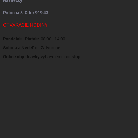
Návliečky
Potočná 8, Cífer 919 43
OTVÁRACIE HODINY
Pondelok - Piatok:
08:00 - 14:00
Sobota a Nedeľa:
Zatvorené
Online objednávky:
vybavujeme nonstop