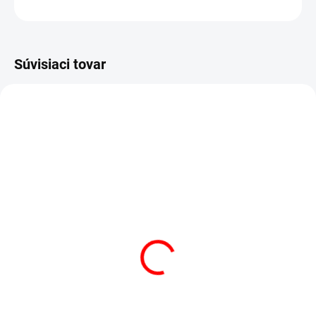
OPÝTAŤ SA
STRÁŽIŤ
Súvisiaci tovar
AKCIA
VÝPREDAJ
SKLADOM
(3 KS)
SKLADOM
(2 KS)
POSTEĽNÁ PLACHTA
Posteľná plachta Jersey
JERSEY BIELA
Natur
€13,50
od