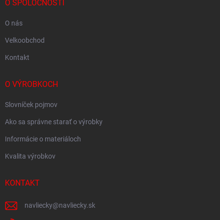
O SPOLOČNOSTI
O nás
Velkoobchod
Kontakt
O VÝROBKOCH
Slovníček pojmov
Ako sa správne starať o výrobky
Informácie o materiáloch
Kvalita výrobkov
KONTAKT
navliecky
@
navliecky.sk