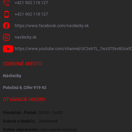
+421 902 118 127
+421 902 118 127
https://www.facebook.com/navliecky.sk
navliecky.sk
https://www.youtube.com/channel/UC3ohTL_7wzS7Svv8Gnxf
ODBERNÉ MIESTO
Návliečky
Potočná 8, Cífer 919 43
OTVÁRACIE HODINY
Pondelok - Piatok:
08:00 - 14:00
Sobota a Nedeľa:
Zatvorené
Online objednávky:
vybavujeme nonstop