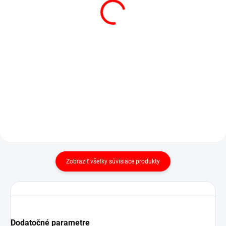
SKLADOM
(1 KS)
POSTEĽNÁ PLACHTA
POSTEĽNÁ PLACHTA
JERSEY BIELA
JERSEY SVETLO
€13,50
od
BÉŽOVÁ
Detail
€15,90
od
Detail
Zobraziť všetky súvisiace produkty
Dodatočné parametre