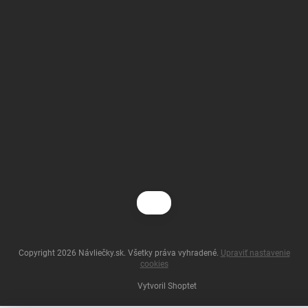
Copyright 2026
Návliečky.sk
. Všetky práva vyhradené.
Upraviť nastavenie
cookies
Vytvoril Shoptet