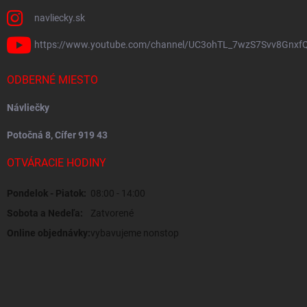
navliecky.sk
https://www.youtube.com/channel/UC3ohTL_7wzS7Svv8Gnxf
ODBERNÉ MIESTO
Návliečky
Potočná 8, Cífer 919 43
OTVÁRACIE HODINY
Pondelok - Piatok:
08:00 - 14:00
Sobota a Nedeľa:
Zatvorené
Online objednávky:
vybavujeme nonstop