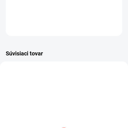
Dodanie 3 až 7 pr. dní
118.9 €
Do košíka
OPÝTAŤ SA
STRÁŽIŤ
Súvisiaci tovar
AKCIA
VÝPREDAJ
SKLADOM
(3 KS)