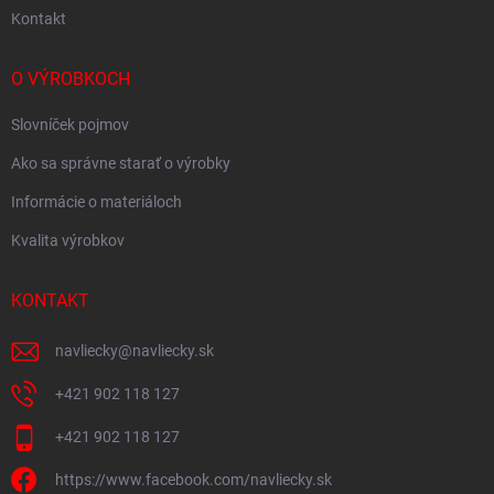
Kontakt
O VÝROBKOCH
Slovníček pojmov
Ako sa správne starať o výrobky
Informácie o materiáloch
Kvalita výrobkov
KONTAKT
navliecky
@
navliecky.sk
+421 902 118 127
+421 902 118 127
https://www.facebook.com/navliecky.sk