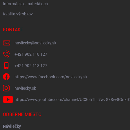
Informácie o materiáloch
Kvalita výrobkov
KONTAKT
navliecky
@
navliecky.sk
+421 902 118 127
+421 902 118 127
https://www.facebook.com/navliecky.sk
navliecky.sk
https://www.youtube.com/channel/UC3ohTL_7wzS7Svv8Gnxf
ODBERNÉ MIESTO
Návliečky