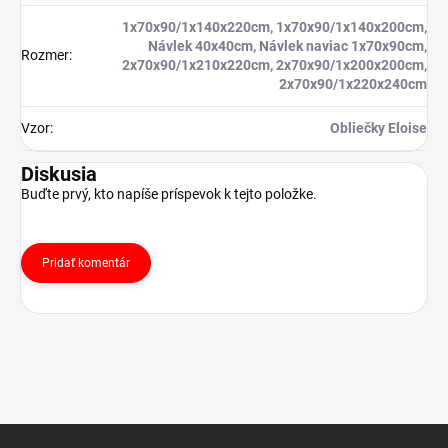
1x70x90/1x140x220cm, 1x70x90/1x140x200cm,
Návlek 40x40cm, Návlek naviac 1x70x90cm,
Rozmer
:
2x70x90/1x210x220cm, 2x70x90/1x200x200cm,
2x70x90/1x220x240cm
Vzor
:
Obliečky Eloise
Diskusia
Buďte prvý, kto napíše príspevok k tejto položke.
Pridať komentár
Z