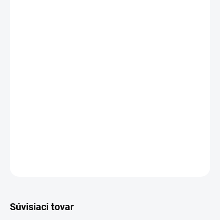
DUO SET 2x 140/200, 2x 70/90
Dodanie 3 až 7 pr. dní
151.8 €
Do košíka
Návlek 40x40cm
Dodanie 3 až 7 pr. dní
12.9 €
Do košíka
Návlek naviac 1x70x90cm
Dodanie 3 až 7 pr. dní
18.2 €
Do košíka
OPÝTAŤ SA
STRÁŽIŤ
Súvisiaci tovar