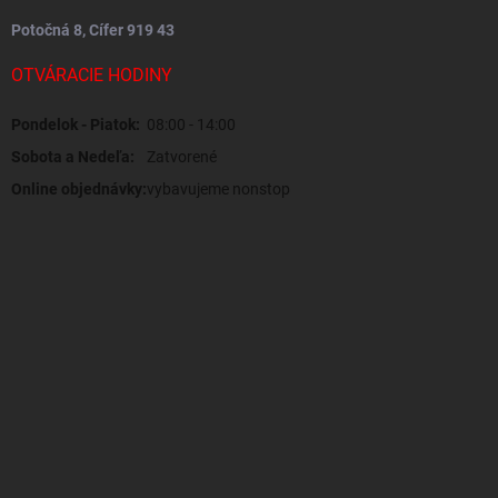
Potočná 8, Cífer 919 43
OTVÁRACIE HODINY
Pondelok - Piatok:
08:00 - 14:00
Sobota a Nedeľa:
Zatvorené
Online objednávky:
vybavujeme nonstop