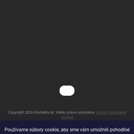
Copyright 2026
Návliečky.sk
. Všetky práva vyhradené.
Upraviť nastavenie
cookies
Vytvoril Shoptet
Používame súbory cookie, aby sme vám umožnili pohodlné