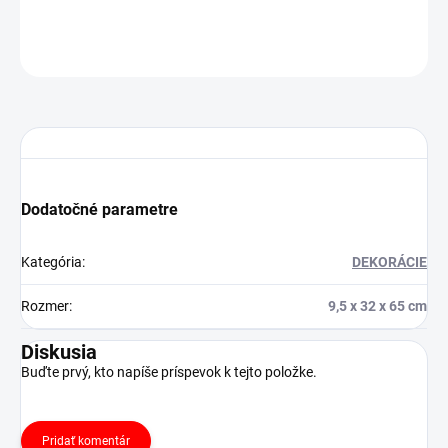
OPÝTAŤ SA
STRÁŽIŤ
Dodatočné parametre
Kategória
:
DEKORÁCIE
Rozmer
:
9,5 x 32 x 65 cm
Diskusia
Buďte prvý, kto napíše príspevok k tejto položke.
Pridať komentár