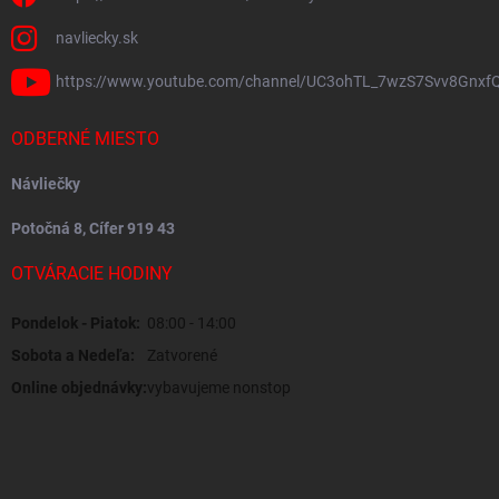
navliecky.sk
https://www.youtube.com/channel/UC3ohTL_7wzS7Svv8Gnxf
ODBERNÉ MIESTO
Návliečky
Potočná 8, Cífer 919 43
OTVÁRACIE HODINY
Pondelok - Piatok:
08:00 - 14:00
Sobota a Nedeľa:
Zatvorené
Online objednávky:
vybavujeme nonstop