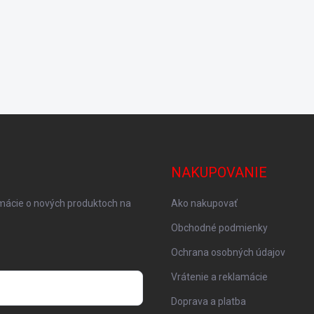
NAKUPOVANIE
rmácie o nových produktoch na
Ako nakupovať
Obchodné podmienky
Ochrana osobných údajov
Vrátenie a reklamácie
Doprava a platba