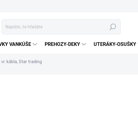
Hľadať
VKY VANKÚŠE
PREHOZY-DEKY
UTERÁKY-OSUŠKY
vr. kábla, Star trading
otenia
ZNAČKA:
STAR TRADING
ROZMER
KÓD TOVARU
MÔŽEME DORUČIŤ DO:
11.8.2