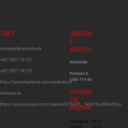
 osobných údajov
TAKT
ODBERN
É
navliecky
@
navliecky.sk
MIESTO
+421 902 118 127
Návliečky
+421 902 118 127
Potočná 8,
Cífer 919 43
https://www.facebook.com/navliecky.sk
OTVÁRA
navliecky.sk
CIE
https://www.youtube.com/channel/UC3ohTL_7wzS7Svv8GnxfQLw
HODINY
Pondelok -
08:00 -
Piatok:
14:00