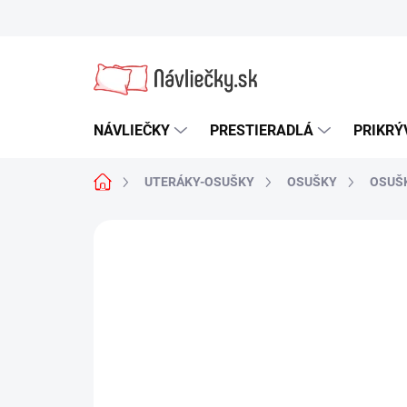
Prejsť
na
obsah
NÁVLIEČKY
PRESTIERADLÁ
PRIKRÝ
Domov
UTERÁKY-OSUŠKY
OSUŠKY
OSUŠK
1 hodnotenie
Podrobnosti hodnot