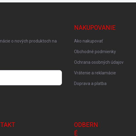
NAKUPOVANIE
rmácie o nových produktoch na
Ako nakupovať
Obchodné podmienky
Ochrana osobných údajov
Vrátenie a reklamácie
Doprava a platba
 osobných údajov
TAKT
ODBERN
É