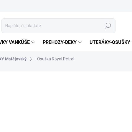
Hľadať
VKY VANKÚŠE
PREHOZY-DEKY
UTERÁKY-OSUŠKY
Y Matějovský
Osuška Royal Petrol
enia
ZNAČKA:
MATĚJOVSKÝ
MATERIÁL
ROZMER
BIEL
FARBA