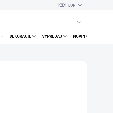
EUR
PRÁZDNY KOŠÍK
NÁKUPNÝ
KOŠÍK
DEKORÁCIE
VÝPREDAJ
NOVINKY
A