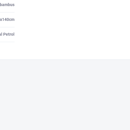
 bambus
0x140cm
l Petrol