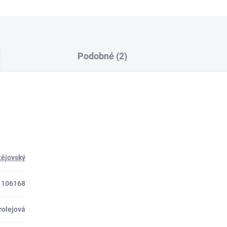
Podobné (2)
ějovský
106168
rolejová