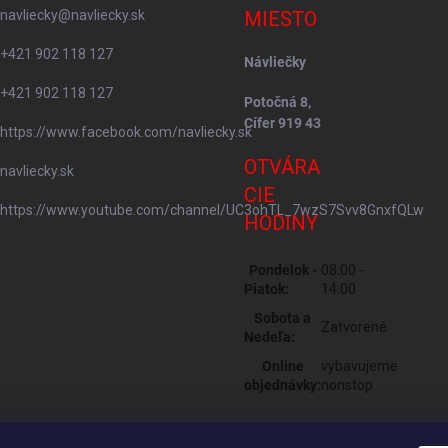
navliecky
@
navliecky.sk
MIESTO
+421 902 118 127
Návliečky
+421 902 118 127
Potočná 8,
Cífer 919 43
https://www.facebook.com/navliecky.sk
OTVÁRA
navliecky.sk
CIE
https://www.youtube.com/channel/UC3ohTL_7wzS7Svv8GnxfQLw
HODINY
Pondelok -
08:00 -
Piatok:
14:00
Sobota a
Zatvorené
Nedeľa:
Online
vybavujeme
objednávky:
nonstop