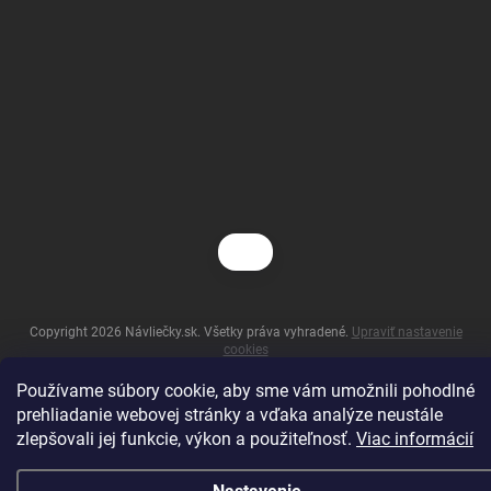
Copyright 2026
Návliečky.sk
. Všetky práva vyhradené.
Upraviť nastavenie
cookies
Vytvoril Shoptet
Používame súbory cookie, aby sme vám umožnili pohodlné
prehliadanie webovej stránky a vďaka analýze neustále
zlepšovali jej funkcie, výkon a použiteľnosť.
Viac informácií