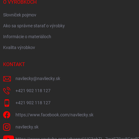
O VÝROBKOCH
Slovníček pojmov
Ako sa správne starať o výrobky
Informácie o materiáloch
Kvalita výrobkov
KONTAKT
navliecky
@
navliecky.sk
+421 902 118 127
+421 902 118 127
https://www.facebook.com/navliecky.sk
navliecky.sk