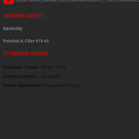
https://www.youtube.com/channel/UC3ohTL_7wzS7Svv8Gnxf
ODBERNÉ MIESTO
Návliečky
Potočná 8, Cífer 919 43
OTVÁRACIE HODINY
Pondelok - Piatok:
08:00 - 14:00
Sobota a Nedeľa:
Zatvorené
Online objednávky:
vybavujeme nonstop