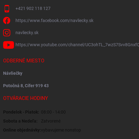
+421 902 118 127
https://www.facebook.com/navliecky.sk
navliecky.sk
https://www.youtube.com/channel/UC3ohTL_7wzS7Svv8Gnxf
ODBERNÉ MIESTO
Návliečky
Potočná 8, Cífer 919 43
OTVÁRACIE HODINY
Pondelok - Piatok:
08:00 - 14:00
Sobota a Nedeľa:
Zatvorené
Online objednávky:
vybavujeme nonstop