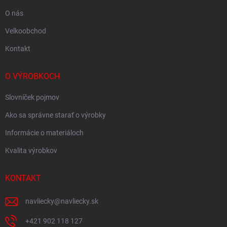
O nás
Velkoobchod
Kontakt
O VÝROBKOCH
Slovníček pojmov
Ako sa správne starať o výrobky
Informácie o materiáloch
Kvalita výrobkov
KONTAKT
navliecky
@
navliecky.sk
+421 902 118 127