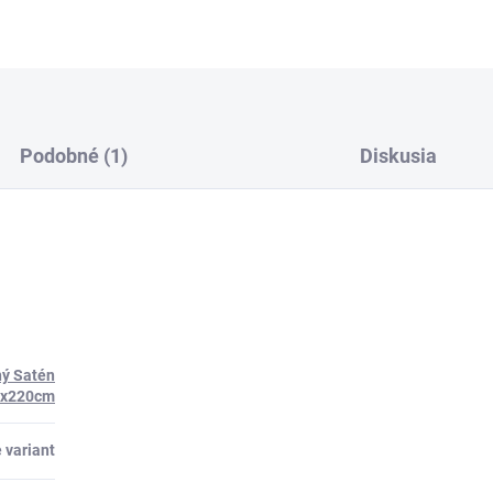
Podobné (1)
Diskusia
ný Satén
0x220cm
 variant