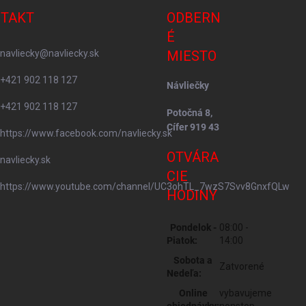
TAKT
ODBERN
É
navliecky
@
navliecky.sk
MIESTO
+421 902 118 127
Návliečky
+421 902 118 127
Potočná 8,
Cífer 919 43
https://www.facebook.com/navliecky.sk
OTVÁRA
navliecky.sk
CIE
https://www.youtube.com/channel/UC3ohTL_7wzS7Svv8GnxfQLw
HODINY
Pondelok -
08:00 -
Piatok:
14:00
Sobota a
Zatvorené
Nedeľa:
Online
vybavujeme