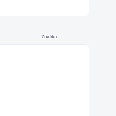
OPÝTAŤ SA
STRÁŽIŤ
Značka