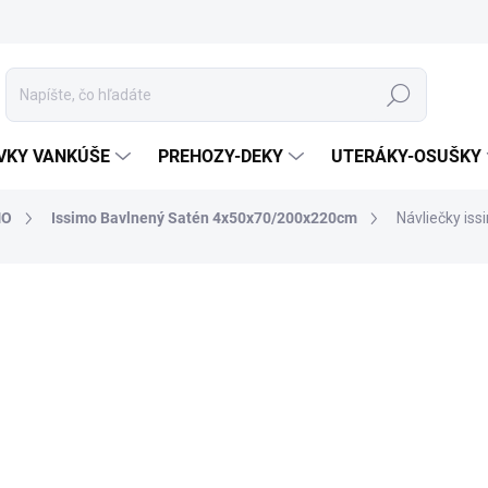
Hľadať
VKY VANKÚŠE
PREHOZY-DEKY
UTERÁKY-OSUŠKY
MO
Issimo Bavlnený Satén 4x50x70/200x220cm
Návliečky i
otenia
ZNAČKA:
ISSIMO HOME
MATERIÁL
ROZMER
MÔŽEME DORUČIŤ DO:
18.8.2