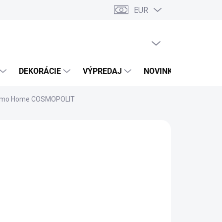
EUR
PRÁZDNY KOŠÍK
NÁKUPNÝ
KOŠÍK
DEKORÁCIE
VÝPREDAJ
NOVINKY
ssimo Home COSMOPOLIT
026