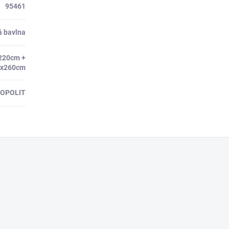
95461
á bavlna
220cm +
0x260cm
MOPOLIT