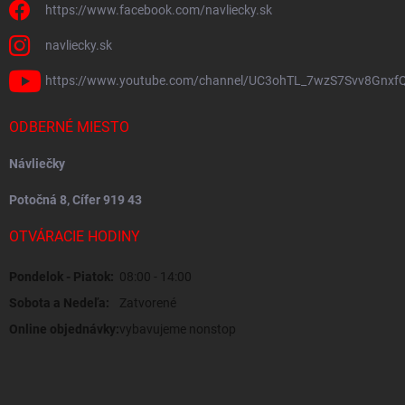
https://www.facebook.com/navliecky.sk
navliecky.sk
https://www.youtube.com/channel/UC3ohTL_7wzS7Svv8Gnxf
ODBERNÉ MIESTO
Návliečky
Potočná 8, Cífer 919 43
OTVÁRACIE HODINY
Pondelok - Piatok:
08:00 - 14:00
Sobota a Nedeľa:
Zatvorené
Online objednávky:
vybavujeme nonstop