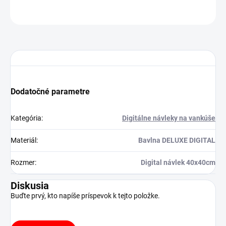
OPÝTAŤ SA
STRÁŽIŤ
Dodatočné parametre
Kategória
:
Digitálne návleky na vankúše
Materiál
:
Bavlna DELUXE DIGITAL
Rozmer
:
Digital návlek 40x40cm
Diskusia
Buďte prvý, kto napíše príspevok k tejto položke.