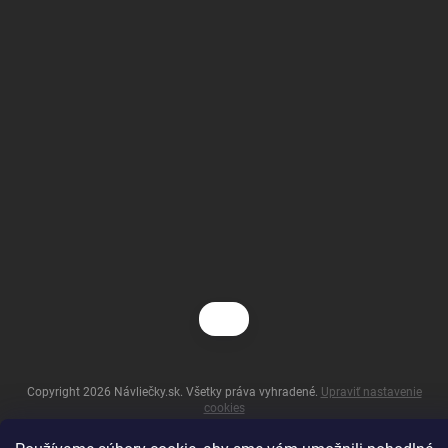
Copyright 2026
Návliečky.sk
. Všetky práva vyhradené.
Upraviť nastavenie
cookies
Vytvoril Shoptet