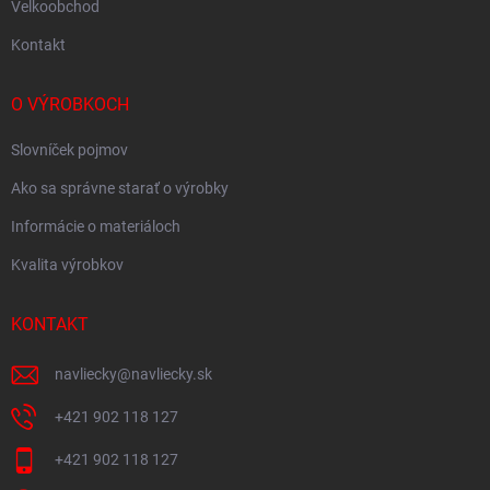
Velkoobchod
Kontakt
O VÝROBKOCH
Slovníček pojmov
Ako sa správne starať o výrobky
Informácie o materiáloch
Kvalita výrobkov
KONTAKT
navliecky
@
navliecky.sk
+421 902 118 127
+421 902 118 127